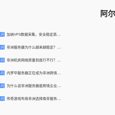
阿
问
加纳VPS数据采集，安全稳定高效率，非洲爬虫/舆情/调研首选
问
非洲服务器为什么越来越稳定？揭秘国际网络优化背后的核心技术
问
非洲机房网络质量到底行不行？真实线路、延迟与稳定性全面解析
问
内罗毕服务器正在成为非洲跨境企业最热门的核心部署节点之一
问
为什么说非洲服务器是跨境企业的新增长入口？
问
传奇游戏布局非洲选择南非服务器的优势特点