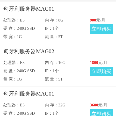
法国
土耳其
匈牙利服务器MAG01
意大利
比利时
处理器：E3
内 存：8G
900
元/月
硬 盘：240G SSD
IP：1个
立即购买
俄罗斯
波兰
带 宽：1G
流 量：5T
匈牙利服务器MAG02
西班牙
瑞士
处理器：E3
内 存：16G
1800
元/月
立陶宛
捷克
硬 盘：240G SSD
IP：1个
立即购买
带 宽：1G
流 量：5T
塞浦路斯
马其他
匈牙利服务器MAG01
保加利亚
匈牙利
处理器：E3
内 存：32G
3600
元/月
硬 盘：240G SSD
IP：1个
立即购买