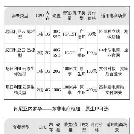
内
带宽/流
IP类
月付
套餐类型
CPU
硬盘
适用电商场景
存
量
型
价格
尼日利亚云 标准
30G
广
轻量独立站、测
1核
1G
1G/1.5T
99元
型
SSD
播IP
试店铺
尼日利亚云 迅捷
40G
广
中小型电商、企
2核
2G
1G/2T
199元
型
SSD
播IP
业官网
尼日利亚云原生
100M共
原
支付对接、卖家
1核
1G
20G
150元
标准型
享
生IP
后台登录
尼日利亚云原生
100M共
原
高并发电商站、
2核
4G
100G
400元
精英型
享
生IP
支付网关
肯尼亚内罗毕——东非电商枢纽，原生IP可选
内
硬
带宽/流
IP类
月付价
适用电商场
套餐类型
CPU
存
盘
量
型
格
景