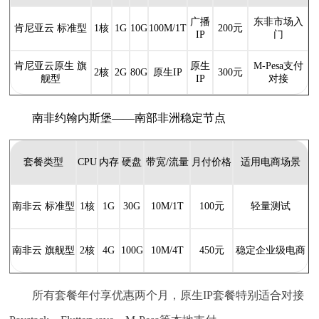
广播
东非市场入
肯尼亚云 标准型
1核
1G
10G
100M/1T
200元
IP
门
肯尼亚云原生 旗
原生
M-Pesa支付
2核
2G
80G
原生IP
300元
舰型
IP
对接
南非约翰内斯堡——南部非洲稳定节点
套餐类型
CPU
内存
硬盘
带宽/流量
月付价格
适用电商场景
南非云 标准型
1核
1G
30G
10M/1T
100元
轻量测试
南非云 旗舰型
2核
4G
100G
10M/4T
450元
稳定企业级电商
所有套餐年付享优惠两个月，原生IP套餐特别适合对接