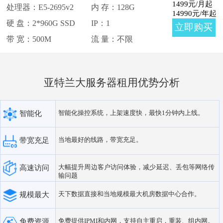
1499
元/月起
处理器：E5-2695v2
内 存：128G
14990
元/年起
硬 盘：2*960G SSD
IP：1
立即购买
带 宽：500M
流 量：不限
亚特兰大服务器租用优势分析
智能化操控系统，上架速度快，最快1分钟内上线。
智能化
当地最好的线路，带宽充足。
带宽充足
大幅提升周边客户访问体验，减少延迟、丢包等网络传
高速访问
输问题
天下数据直接和当地规模最大机房数据中心合作。
规模最大
免费提供IPMI和内网，支持自主重启，重装、组内网。
免费资源