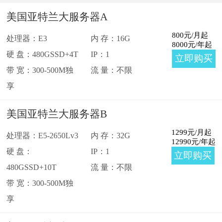
美国大带宽服务器
西雅图
美国亚特兰大服务器A
佛吉尼亚
芝加哥
800
元/月起
处理器：E3
内 存：16G
8000
元/年起
硬 盘：480GSSD+4T
IP：1
立即购买
亚特兰大
丹佛
带 宽：300-500M独
流 量：不限
享
美国亚特兰大服务器B
1299
元/月起
处理器：E5-2650Lv3
内 存：32G
12990
元/年起
硬 盘：
IP：1
立即购买
480GSSD+10T
流 量：不限
带 宽：300-500M独
享