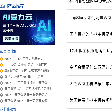
· 在 PHPStudy 
热门产品推荐
· phpStudy 如何配置
· 国内最好的虚拟主机是
· 1G虚拟主机够用吗？
最新新闻
2026年中IDC百团大战开启，...
年中大促“骨折价”盘点：2折回国...
· 空间合租是什么意思
真5折狂促！美国1G带宽高性能服...
香港VPS低至299元/年，美国...
2026年中百团鏖战打响！天下数...
· 大连虚拟主机推荐：东
五月重磅福利，美西洛杉矶机房限时...
2026年天下数据五一服务器促销...
· 美国免费虚拟主机有哪
天下数据2026年五一劳动节放假...
热门问题