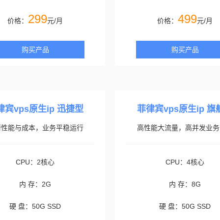
299
499
价格：
元/月
价格：
元/月
购买产品
购买产品
律宾vps原生ip 迅捷型
菲律宾vps原生ip 旗
衡性能与成本，业务平稳运行
高性能大流量，高并发业务
CPU：2核心
CPU：4核心
内 存：2G
内 存：8G
硬 盘：50G SSD
硬 盘：50G SSD