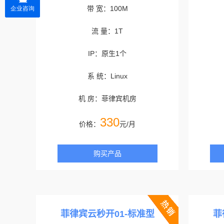
带 宽：100M
流 量：1T
IP：原生1个
系 统：Linux
机 房：菲律宾机房
330
价格：
元/月
购买产品
菲律宾云秒开01-标准型
菲