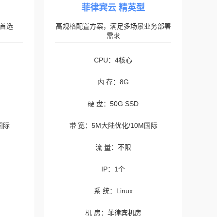
菲律宾云 精英型
首选
高规格配置方案，满足多场景业务部署
需求
CPU：4核心
内 存：8G
硬 盘：50G SSD
国际
带 宽：5M大陆优化/10M国际
流 量：不限
IP：1个
系 统：Linux
机 房：菲律宾机房