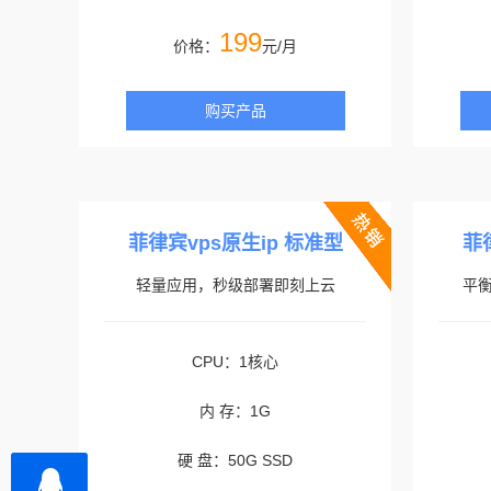
199
价格：
元/月
购买产品
菲律宾vps原生ip 标准型
菲
轻量应用，秒级部署即刻上云
平
CPU：1核心
内 存：1G
硬 盘：50G SSD