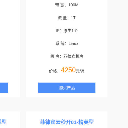
带 宽：100M
流 量：1T
IP：原生1个
系 统：Linux
机 房：菲律宾机房
4250
价格：
元/月
购买产品
舰型
菲律宾云秒开01-精英型