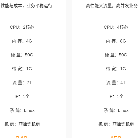
衡性能与成本，业务平稳运行
高性能大流量，高并发业务
CPU：2核心
CPU：4核心
内 存：4G
内 存：8G
硬 盘：50G
硬 盘：50G
带 宽：1G
带 宽：1G
流 量：2T
流 量：4T
IP：1个
IP：1个
系 统：Linux
系 统：Linux
机 房：菲律宾机房
机 房：菲律宾机房