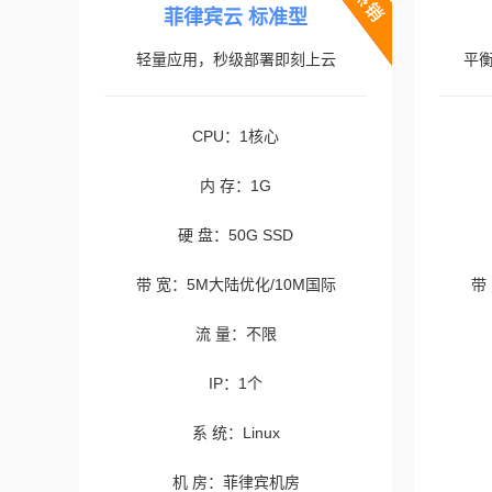
菲律宾云 标准型
轻量应用，秒级部署即刻上云
平
CPU：1核心
内 存：1G
硬 盘：50G SSD
带 宽：5M大陆优化/10M国际
带
流 量：不限
IP：1个
系 统：Linux
机 房：菲律宾机房