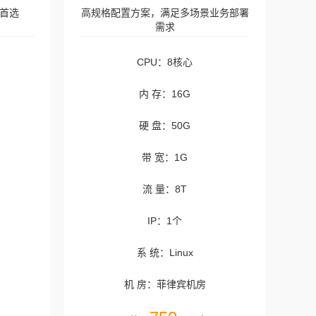
首选
高规格配置方案，满足多场景业务部署
需求
CPU：8核心
内 存：16G
硬 盘：50G
带 宽：1G
流 量：8T
IP：1个
系 统：Linux
机 房：菲律宾机房