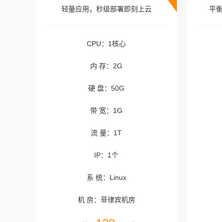
轻量应用，秒级部署即刻上云
平
CPU：1核心
内 存：2G
硬 盘：50G
带 宽：1G
流 量：1T
IP：1个
系 统：Linux
机 房：菲律宾机房