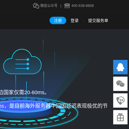
微信公众号
|
400-638-8808
注册
登录
提交服务单
|
家仅需20-60ms。
00ms，是目前海外服务器中回国延迟表现极优的节