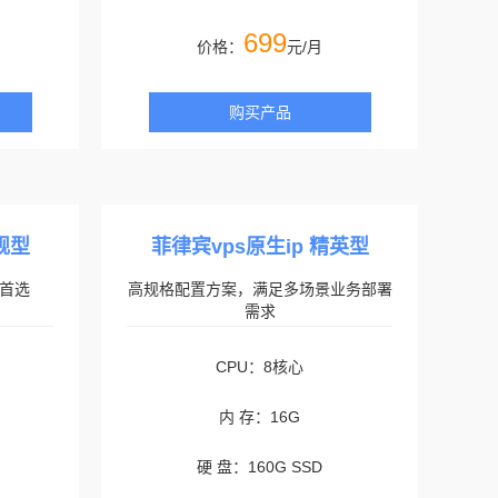
699
价格：
元/月
购买产品
舰型
菲律宾vps原生ip 精英型
首选
高规格配置方案，满足多场景业务部署
需求
CPU：8核心
内 存：16G
硬 盘：160G SSD