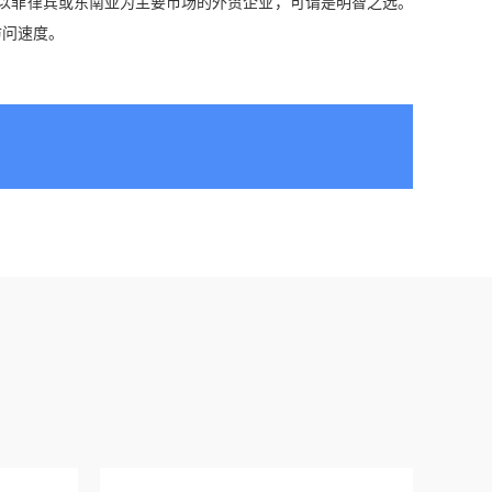
于以菲律宾或东南亚为主要市场的外贸企业，可谓是明智之选。
访问速度。