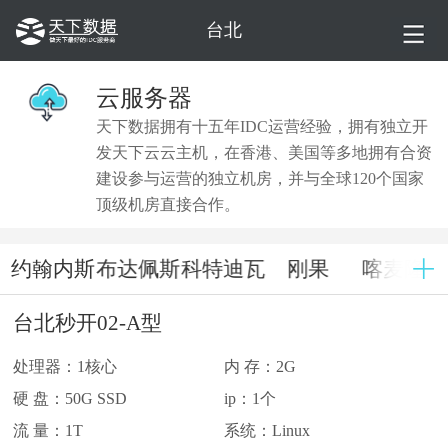
台北
云服务器
天下数据拥有十五年IDC运营经验，拥有独立开
发天下云云主机，在香港、美国等多地拥有合资
建设参与运营的独立机房，并与全球120个国家
顶级机房直接合作。
机
约翰内斯
布达佩斯
科特迪瓦
刚果
喀麦隆
堡
台北秒开02-A型
处理器：1核心
内 存：2G
硬 盘：50G SSD
ip：1个
流 量：1T
系统：Linux