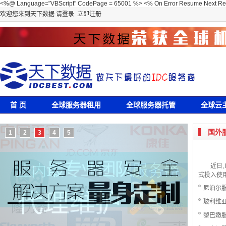
<%@ Language="VBScript" CodePage = 65001 %> <% On Error Resume Next Resp
欢迎您来到
天下数据
请登录
立即注册
首 页
全球服务器租用
全球服务器托管
全球云
国外
1
2
3
4
5
近日,
式投入使用
尼泊尔
玻利维
黎巴嫩