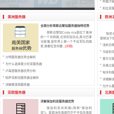
阿富汗
埃及服务器最新上线 年付优惠20%
利比亚
美洲服务器
欧洲
全面分析哥斯达黎加服务器独特优势
哥斯达黎加Costa rica是拉丁美洲
帕劳
的一个共和国,北邻尼加拉瓜,南与巴拿
管统治下独
马接壤,是世界上第一个不设军队的国
浅析白
家,首都在圣何塞...
[详细]
乌兹别
沙特服务器优势全解析
爱尔兰
为什么选择爱沙尼亚服务器
苏格兰
卢森堡服务器优势分析
匈牙利
哈萨克斯坦服务器全解析
详细解
详解摩洛哥服务器
为什么
亚欧服务器
北美
详解保加利亚服务器优势
保加利亚共和国(简称"保加利
亚")。是欧洲东南部巴尔干半岛东南部