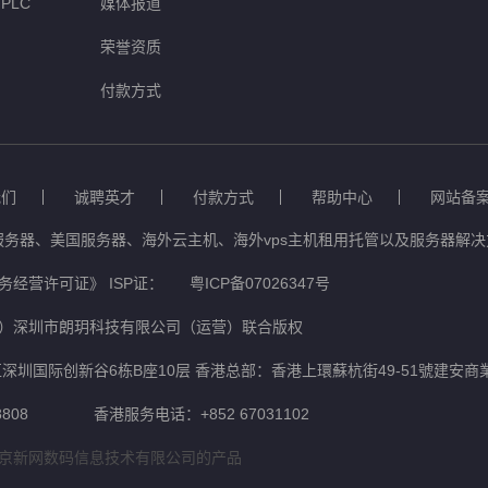
PLC
媒体报道
荣誉资质
付款方式
我们
诚聘英才
付款方式
帮助中心
网站备
服务器、美国服务器、海外云主机、海外vps主机租用托管以及服务器解决方
经营许可证》 ISP证：
粤ICP备07026347号
）深圳市朗玥科技有限公司（运营）联合版权
深圳国际创新谷6栋B座10层 香港总部：香港上環蘇杭街49-51號建安商
808
香港服务电话：+852 67031102
京新网数码信息技术有限公司的产品