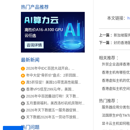
热门产品推荐
本文链接：
h
上一篇 ：
新加坡服
下一篇 ：
好的香港
相关推荐 ：
最新新闻
外贸企业选择香港
2026年中IDC百团大战开启，...
香港主机有哪些优
年中大促“骨折价”盘点：2折回国...
香港虚拟主机的优
真5折狂促！美国1G带宽高性能服...
香港虚拟主机空间
香港VPS低至299元/年，美国...
2026年中百团鏖战打响！天下数...
热门推荐 ：
五月重磅福利，美西洛杉矶机房限时...
服务器应用分类包
2026年天下数据五一服务器促销...
法国原生IP在Ti
天下数据2026年五一劳动节放假...
显卡云主机如何租
热门问题