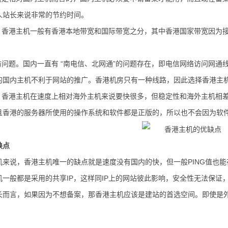
人站长来说非常的节约时间。
足。香港主机一般有香港本地带宽和国际带宽之分，其中香港国家带宽因为
互访问题。国内一直有 “南电信、北网通”的问题存在，即电信网络访问网
的国内主机不利于网站的推广。香港机房只有一种线路，因此选择香港主
定。香港主机在速度上相对海外主机来说要快很多，但稳定性和海外主机相
而且香港的服务器所使用的操作系统和软件都是正版的，所以也不会因为软
缺点
机来说，香港主机唯一的缺点就是速度没有国内的快，但一般PING值也能
一般都是采用的共享IP，这样同IP上的网站彼此影响，安全性无法保证
长而言，如果因为不想备案，那香港主机应该是建站的首选空间。即使是