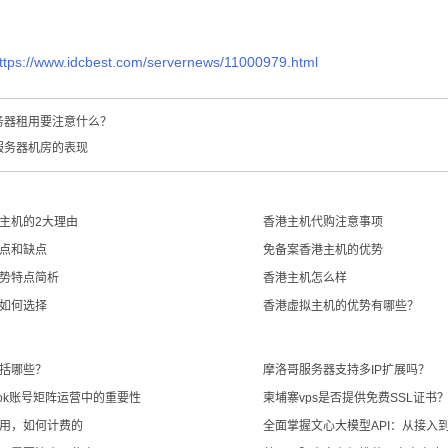
ttps://www.idcbest.com/servernews/11000979.html
务器租用要注意什么？
服务器机房的表现
主机的2大理由
香港主机代购注意事项
点和缺点
免备案香港主机的优势
势特点简析
香港主机怎么样
如何选择
香港虚拟主机的优势有哪些？
括哪些？
摩洛哥服务器支持多IP扩展吗？
kTok账号矩阵运营中的重要性
柬埔寨vps是否提供免费SSL证书
用，如何计费的
全面掌握文心大模型API：从接入