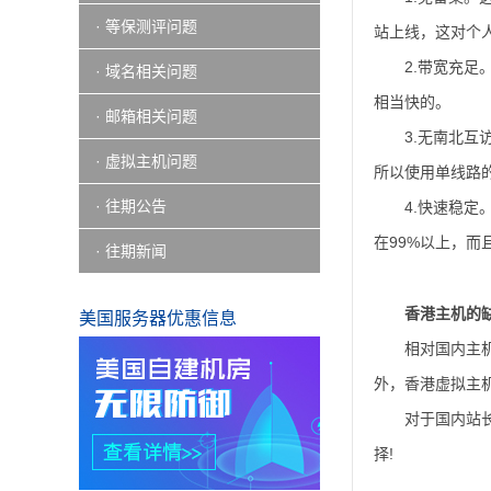
· 等保测评问题
站上线，这对个
2.带宽充
· 域名相关问题
相当快的。
· 邮箱相关问题
3.无南北
· 虚拟主机问题
所以使用单线路
· 往期公告
4.快速稳
在99%以上，
· 往期新闻
香港主机的
美国服务器优惠信息
相对国内主
外，香港虚拟主机
对于国内站
择!