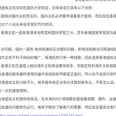
港虚拟主机空间在国内大受欢迎，总体来说它具有以下优势：
。这是相对国内主机而言的，国内主机必须要申请备案才能用，而且现在备
这对个人站长来说非常的节约时间。
足。香港主机一般有香港本地带宽和国际带宽之分，其中香港国家带宽因为
北互访问题。国内一直有 电信网通间互访慢的问题，即电信网络访问网通
国内主机不利于网站的推广。香港机房只有一种线路，因此选择香港虚拟
定。香港主机在速度上相对海外主机来说要快很多，但稳定性和海外主机相
而且香港的服务器所使用的操作系统和软甲都是正版的，所以也不会因为软
香港虚拟主机兴起不久，很多服务商还没有办法做到很专业，不管怎么说
有一点的速度限制。
香港虚拟主机提供商来说，在未来的IDC领域都会面临着规模、硬件、设
机加速的问题势在必行，唯有不断的了解客户的需要，然后拟定最适合客
ttps://www.idcbest.com/cloundnews/11001197.html