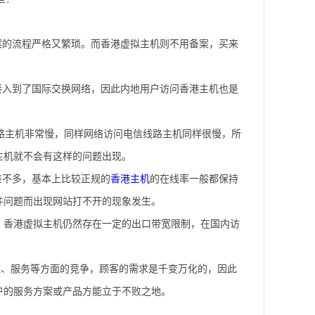
案的流程严格又繁琐。而香港虚拟主机则不用备案，买来
接入到了国际交换网络，因此内地用户访问香港主机也是
线路主机非常慢，同样网络访问电信线路主机同样很慢，所
主机就不会有这样的问题出现。
差不多，基本上比较正规的
香港主机
的在线率一般都保持
件问题而出现网站打不开的现象发生。
，香港虚拟主机仍然存在一定的出口带宽限制，在国内访
施、服务等方面的竞争，顾客的需求是千变万化的，因此
户的服务方案或产品方能立于不败之地。