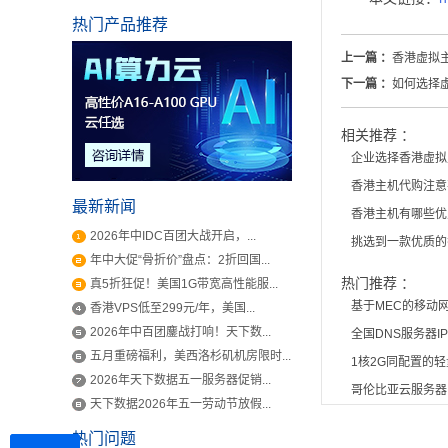
热门产品推荐
上一篇 ：
香港虚拟
下一篇 ：
如何选择
相关推荐 ：
企业选择香港虚拟
香港主机代购注意
最新新闻
香港主机有哪些优
2026年中IDC百团大战开启，...
挑选到一款优质的
年中大促“骨折价”盘点：2折回国...
热门推荐 ：
真5折狂促！美国1G带宽高性能服...
基于MEC的移动
香港VPS低至299元/年，美国...
2026年中百团鏖战打响！天下数...
全国DNS服务器I
五月重磅福利，美西洛杉矶机房限时...
1核2G同配置的
2026年天下数据五一服务器促销...
哥伦比亚云服务器
天下数据2026年五一劳动节放假...
热门问题