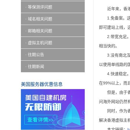
· 等保测评问题
近年来，香
1.免备案
· 域名相关问题
即可建站上线，
· 邮箱相关问题
2.带宽充
· 虚拟主机问题
相当快的。
· 往期公告
3.没有南
以使用单线路的
· 往期新闻
4.快速稳
在99%以上，
美国服务器优惠信息
但是，由于
问海外网站仍然
同时，作为
解决香港虚拟主
本文链接：
h