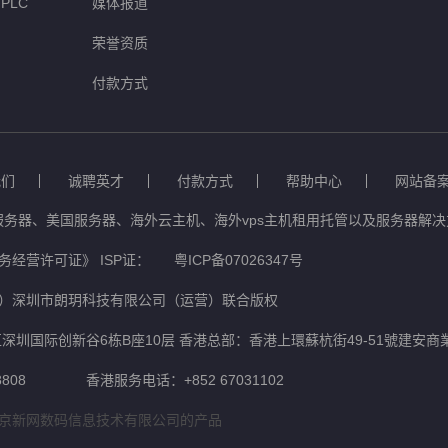
PLC
媒体报道
荣誉资质
付款方式
我们
诚聘英才
付款方式
帮助中心
网站备
服务器、美国服务器、海外云主机、海外vps主机租用托管以及服务器解决方
经营许可证》 ISP证：
粤ICP备07026347号
）深圳市朗玥科技有限公司（运营）联合版权
深圳国际创新谷6栋B座10层 香港总部：香港上環蘇杭街49-51號建安商
808
香港服务电话：+852 67031102
京新网数码信息技术有限公司的产品