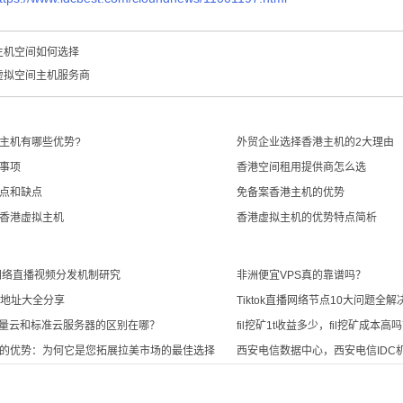
主机空间如何选择
虚拟空间主机服务商
主机有哪些优势?
外贸企业选择香港主机的2大理由
事项
香港空间租用提供商怎么选
点和缺点
免备案香港主机的优势
香港虚拟主机
香港虚拟主机的优势特点简析
网络直播视频分发机制研究
非洲便宜VPS真的靠谱吗？
P地址大全分享
Tiktok直播网络节点10大问题全解
轻量云和标准云服务器的区别在哪？
fil挖矿1t收益多少，fil挖矿成本高
的优势：为何它是您拓展拉美市场的最佳选择
西安电信数据中心，西安电信IDC