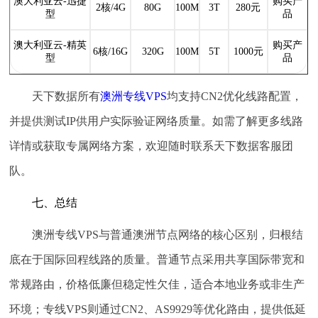
澳大利亚云-迅捷
购买产
2核/4G
80G
100M
3T
280元
型
品
澳大利亚云-精英
购买产
6核/16G
320G
100M
5T
1000元
型
品
天下数据所有
澳洲专线VPS
均支持CN2优化线路配置，
并提供测试IP供用户实际验证网络质量。如需了解更多线路
详情或获取专属网络方案，欢迎随时联系天下数据客服团
队。
七、总结
澳洲专线VPS与普通澳洲节点网络的核心区别，归根结
底在于
国际回程线路的质量
。普通节点采用共享国际带宽和
常规路由，价格低廉但稳定性欠佳，适合本地业务或非生产
环境；专线VPS则通过CN2、AS9929等优化路由，提供低延