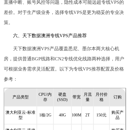
直播中断、账号风控等问题，隐性成本可能远超专线VPS的
差价。对于生产级业务，选择专线VPS是更为稳妥的专业决
策。
六、天下数据澳洲专线VPS产品推荐
天下数据澳洲VPS产品覆盖悉尼、墨尔本两大核心机
房，提供普通BGP线路和CN2专线优化线路两种选择，用户
可根据业务需求灵活配置。以下为专线VPS推荐配置及价格
参考：
CPU/内
硬盘
月流
月付价
产品类型
带宽
订购
存
(SSD)
量
格
澳大利亚云-标准
购买产
1核/2G
40G
100M
2T
150元
型
品