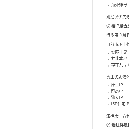
海外账号
则建议优先
② 看IP是否
很多用户最容
目前市场上很
实际上是广
并非本地
存在共享
真正优质澳洲
原生IP
静态IP
独立IP
ISP住宅I
这样更适合
③ 看线路是