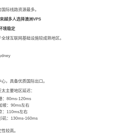
房国际线路资源最多。
来越多人选择澳洲VPS
环境稳定
于全球互联网基础设施较成熟地区。
Sydney
中心，具备优质国际出口。
亚太主要地区延迟：
：80ms-120ms
坡：90ms左右
：110ms左右
矶：130ms-160ms
定性较高。