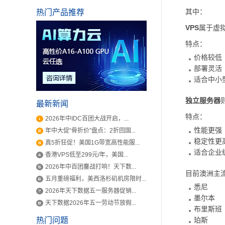
其中：
热门产品推荐
VPS
属于虚
特点：
价格较低
部署灵活
适合中小
独立服务器
最新新闻
特点：
2026年中IDC百团大战开启，...
性能更强
年中大促“骨折价”盘点：2折回国...
稳定性更
真5折狂促！美国1G带宽高性能服...
适合企业
香港VPS低至299元/年，美国...
2026年中百团鏖战打响！天下数...
目前澳洲主
五月重磅福利，美西洛杉矶机房限时...
悉尼
2026年天下数据五一服务器促销...
墨尔本
天下数据2026年五一劳动节放假...
布里斯班
热门问题
珀斯