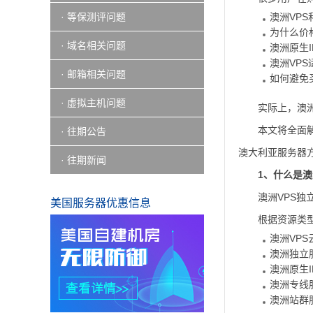
· 等保测评问题
澳洲VP
为什么价
· 域名相关问题
澳洲原生
澳洲VP
· 邮箱相关问题
如何避免
· 虚拟主机问题
实际上，澳
本文将全面
· 往期公告
澳大利亚服务器
· 往期新闻
1、什么是澳
澳洲VPS
美国服务器优惠信息
根据资源类
澳洲VPS
澳洲独立
澳洲原生IP
澳洲专线
澳洲站群