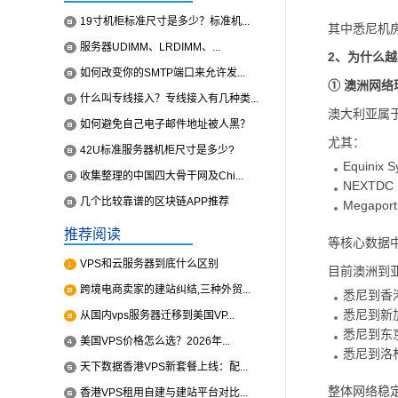
19寸机柜标准尺寸是多少？标准机...
其中悉尼机
服务器UDIMM、LRDIMM、...
2、为什么越
如何改变你的SMTP端口来允许发...
① 澳洲网络
什么叫专线接入？专线接入有几种类...
澳大利亚属
如何避免自己电子邮件地址被人黑？
尤其：
42U标准服务器机柜尺寸是多少?
Equinix 
收集整理的中国四大骨干网及Chi...
NEXTDC
几个比较靠谱的区块链APP推荐
Megaport
推荐阅读
等核心数据
VPS和云服务器到底什么区别
目前澳洲到
跨境电商卖家的建站纠结,三种外贸...
悉尼到香港
悉尼到新加
从国内vps服务器迁移到美国VP...
悉尼到东京
美国VPS价格怎么选？2026年...
悉尼到洛杉
天下数据香港VPS新套餐上线：配...
整体网络稳
香港VPS租用自建与建站平台对比...