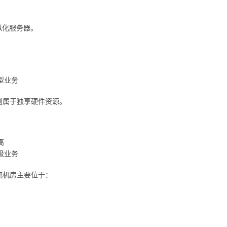
拟化服务器。
型业务
则属于独享硬件资源。
高
级业务
流机房主要位于：