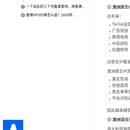
一个站长的三个月备案等待，用香港...
② 澳洲原生
香港VPS价格怎么选？2026年...
近年来：
TikTok运
广告投放
跨境电商
AI自动化
社媒矩阵
对原生IP需
澳洲原生IP
真实性高
信誉度高
黑名单率
平台识别
因此越来越
③ 澳洲适合
澳大利亚地