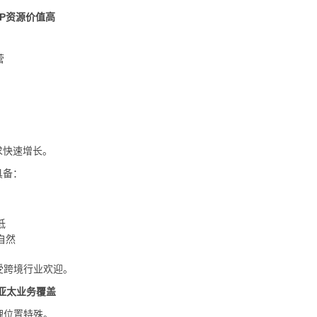
IP资源价值高
营
求快速增长。
具备：
低
自然
受跨境行业欢迎。
亚太业务覆盖
理位置特殊。