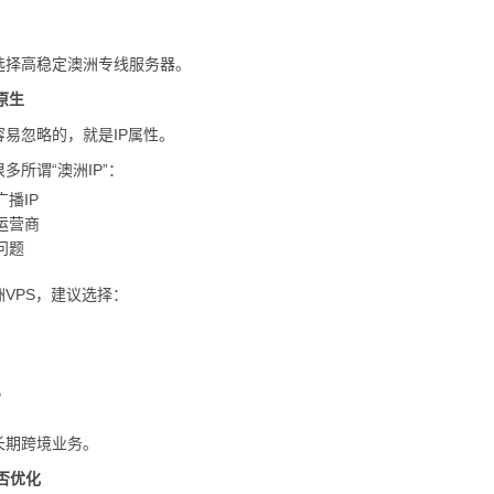
选择高稳定澳洲专线服务器。
原生
易忽略的，就是IP属性。
多所谓“澳洲IP”：
播IP
运营商
问题
VPS，建议选择：
P
长期跨境业务。
否优化