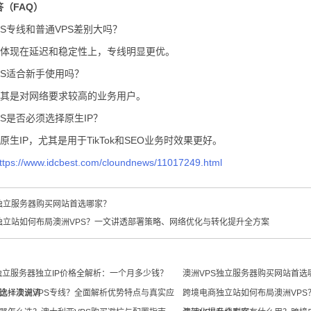
（FAQ）
PS专线和普通VPS差别大吗？
要体现在延迟和稳定性上，专线明显更优。
PS适合新手使用吗？
尤其是对网络要求较高的业务用户。
PS是否必须选择原生IP？
原生IP，尤其是用于TikTok和SEO业务时效果更好。
ttps://www.idcbest.com/cloundnews/11017249.html
S独立服务器购买网站首选哪家？
独立站如何布局澳洲VPS？一文讲透部署策略、网络优化与转化提升全方案
S独立服务器独立IP价格全解析：一个月多少钱？
澳洲VPS独立服务器购买网站首选
比一次说清
选择澳洲VPS专线？全面解析优势特点与真实应
跨境电商独立站如何布局澳洲VP