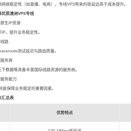
赖网络稳定性（如直播、电商），专线VPS带来的收益远高于成本提升。
优质澳洲VPS专线
择原生IP资源
IP，提升业务稳定性。
络线路
Traceroute测试延迟与路由质量。
靠服务商
天下数据等具备丰富国际线路资源的服务商。
售后服务能力
支持是保障业务稳定的重要因素。
点汇总表
优势特点
120-180ms低延迟