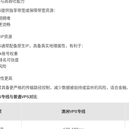
独享与高吞吐能力
PS提供独享带宽或保障带宽资源：
期拥堵
更流畅
生IP资源
S通常配备原生IP，具备真实地理属性，有利于：
ok账号权重
O排名可信度
风险
全性更高
常具备更严格的传输路径控制，减少数据被劫持或监听的风险，适合金融
S专线与普通VPS对比
项
澳洲VPS专线