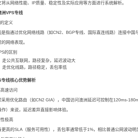
文将从网络性能、IP质量、稳定性及实际应用等方面进行系统解析。
洲VPS专线
PS的定义
专线是指通过优化网络线路（如CN2、BGP专线、国际直连线路）连接中
迟的网络表现。
VPS的区别
S：走公共互联网，路径复杂，延迟波动大
S：走优化线路，路径稳定，丢包率低
S专线核心优势解析
迟与高速访问
常采用优化路由（如CN2 GIA），中国访问澳洲延迟可控制在120ms-18
操作）来说，延迟差异直接影响体验。
定性极高
备更高的SLA（服务可用性），丢包率通常低于1%，相比普通公网波动