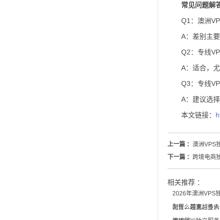
常见问题解答
Q1：澳洲V
A：差别主
Q2：专线V
A：适合，
Q3：专线V
A：建议选择
本文链接：
h
上一篇 ：
澳洲VP
下一篇 ：
跨境电商
相关推荐 ：
2026年澳洲VP
配置、带宽、性价
为什么越来越多人