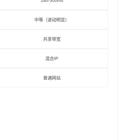
180-300ms
中等（波动明显）
共享带宽
混合IP
普通网站