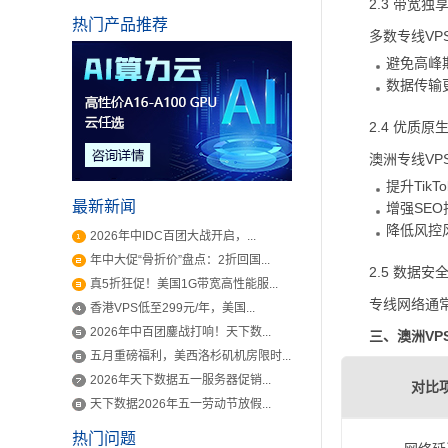
2.3 带宽
热门产品推荐
多数专线V
避免高峰
数据传输
2.4 优质原
澳洲专线VP
提升TikT
最新新闻
增强SE
降低风控
2026年中IDC百团大战开启，...
年中大促“骨折价”盘点：2折回国...
2.5 数据安
真5折狂促！美国1G带宽高性能服...
专线网络通
香港VPS低至299元/年，美国...
2026年中百团鏖战打响！天下数...
三、澳洲VP
五月重磅福利，美西洛杉矶机房限时...
2026年天下数据五一服务器促销...
对比
天下数据2026年五一劳动节放假...
热门问题