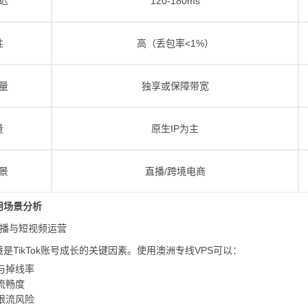
迟
120-180ms
性
高（丢包率<1%）
量
独享或保障带宽
量
原生IP为主
景
直播/跨境电商
用场景分析
ok直播与短视频运营
是TikTok账号成长的关键因素。使用澳洲专线VPS可以：
与掉线率
流畅度
限流风险