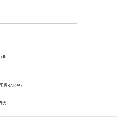
行业
要做RAID吗？
度快
？