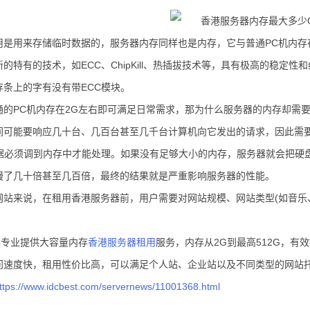
用是用来存储临时数据的，服务器内存同样也是内存，它与普通PC机内存
的特有的技术，如ECC、ChipKill、热插拔技术等，具有极高的稳定
存条上的字有没有带ECC模块。
通的PC机内存在2G左右即可满足日常需求，那为什么服务器的内存却需
间可能要响应几十台、几百台甚至几千台计算机向它发出的请求，因此需要
数据必须调到内存中才能处理。如果没有足够大小的内存，服务器就会把硬
慢了几十倍甚至几百倍，最终的结果就是严重影响服务器的性能。
网站来说，在租用香港服务器前，用户需要对网站规模、网站类型(如音乐
。
C专业提供大容量内存
香港服务器租用
服务，内存从2G到最高512G，
问速度快，租用性价比高，可以满足个人站、企业站以及不同类型的网站
ttps://www.idcbest.com/servernews/11001368.html