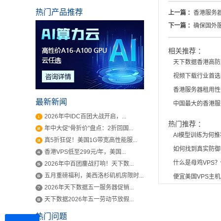
热门产品推荐
上一篇 ：
香港服务
下一篇 ：
确保国外
相关推荐 ：
天下数据香港高防
视频下载行业首选
香港服务器租用性
最新新闻
中国最大的香港服
2026年中IDC百团大战开启，...
热门推荐 ：
年中大促“骨折价”盘点：2折回国...
AI模型训练为何
真5折狂促！美国1G带宽高性能服...
如何找到真实防御
香港VPS低至299元/年，美国...
什么是母鸡VPS？
2026年中百团鏖战打响！天下数...
五月重磅福利，美西洛杉矶机房限时...
便宜美国VPS主
2026年天下数据五一服务器促销...
天下数据2026年五一劳动节放假...
热门问题