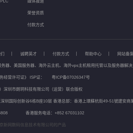
PLC
媒体报道
荣誉资质
付款方式
我们
诚聘英才
付款方式
帮助中心
网站备
服务器、美国服务器、海外云主机、海外vps主机租用托管以及服务器解决方
经营许可证》 ISP证：
粤ICP备07026347号
）深圳市朗玥科技有限公司（运营）联合版权
深圳国际创新谷6栋B座10层 香港总部：香港上環蘇杭街49-51號建安商
808
香港服务电话：+852 67031102
京新网数码信息技术有限公司的产品