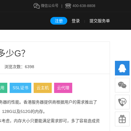
微信公众号
|
400-638-8808
注册
登录
提交服务单
|
多少G？
浏览次数：6398
租用
SSL证书
云主机
云代理
务器的性能。香港服务器提供商根据用户的需求推出了
128G以及512G的内存。
本考虑，内存大小只要能满足需求即可，多了容易造成资