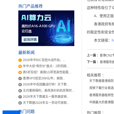
热门产品推荐
这种特性吸引了
4、使用正
香港政府有
的稳定性和安全
本文链接：
h
最新新闻
上一篇 ：
香港CN
2026年中IDC百团大战开启，...
下一篇 ：
香港服务
年中大促“骨折价”盘点：2折回国...
真5折狂促！美国1G带宽高性能服...
相关推荐 ：
香港VPS低至299元/年，美国...
天下数据香港高防
2026年中百团鏖战打响！天下数...
视频下载行业首选
五月重磅福利，美西洛杉矶机房限时...
香港服务器租用性
2026年天下数据五一服务器促销...
中国最大的香港服
天下数据2026年五一劳动节放假...
热门问题
热门推荐 ：