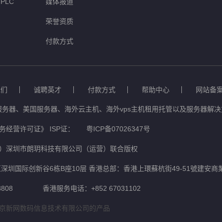
PLC
媒体报道
荣誉资质
付款方式
我们
诚聘英才
付款方式
帮助中心
网站备
服务器、美国服务器、海外云主机、海外vps主机租用托管以及服务器解决方
经营许可证》 ISP证：
粤ICP备07026347号
）深圳市朗玥科技有限公司（运营）联合版权
深圳国际创新谷6栋B座10层 香港总部：香港上環蘇杭街49-51號建安商
808
香港服务电话：+852 67031102
京新网数码信息技术有限公司的产品