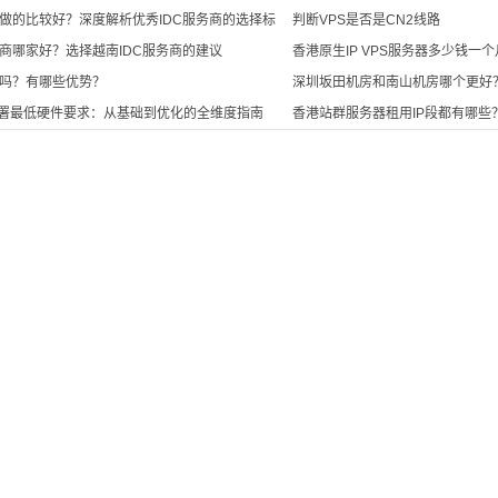
做的比较好？深度解析优秀IDC服务商的选择标
判断VPS是否是CN2线路
商哪家好？选择越南IDC服务商的建议
香港原生IP VPS服务器多少钱一
站吗？有哪些优势？
深圳坂田机房和南山机房哪个更好
地部署最低硬件要求：从基础到优化的全维度指南
香港站群服务器租用IP段都有哪些