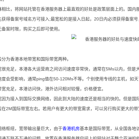
器相比，将网站托管在香港服务器上最直观的好处是政策层面上的。国内
先获得备案号域名方可接入;最宽松的是接入日起，20日内必须获得备案
无备案时限，购买之后即可使用。
般分为香港本地带宽和国际带宽两种。
宽很充足，本港各大运营商之间访问速度非常快，通常在5Ms以内，但是
度会受影响，通常ping值在50-120Ms不等。个别使用专线的主机，如天下
带宽充足，本港访问快，港外访问相对较慢，价格便宜。
宽因为接入到国际交换网络，因此到大陆的速度还是相当的快的。但是国
般在2M国际带宽左右。若用户有更大的带宽需求，可以另行购买更大的带
网络枢纽，宽带输出量巨大，由于
香港机房
基本是国际带宽，从全国各地
网通互联不互通的问题。放置在香港服务器空间上的网站对于整个亚洲的