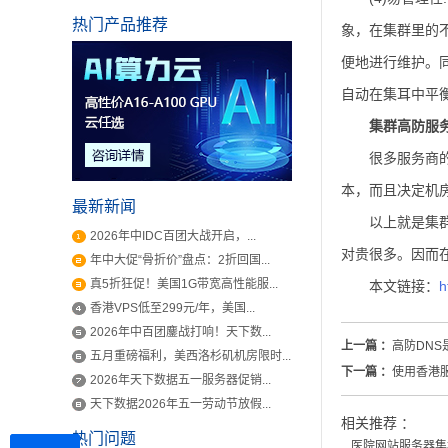
热门产品推荐
象，在集群里的
便地进行维护。
自动在集耳中平
集群高防服
很多服务商
本，而且决定机
最新新闻
以上就是集
2026年中IDC百团大战开启，...
对贵很多。因而
年中大促“骨折价”盘点：2折回国...
真5折狂促！美国1G带宽高性能服...
本文链接：
h
香港VPS低至299元/年，美国...
2026年中百团鏖战打响！天下数...
上一篇 ：
高防DNS
五月重磅福利，美西洛杉矶机房限时...
下一篇 ：
使用香港
2026年天下数据五一服务器促销...
天下数据2026年五一劳动节放假...
相关推荐 ：
热门问题
医院网站服务器集