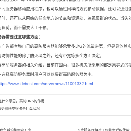
不同服务器移动应用程序，也可以通过同样的方式移动数据，还可以通过
同时，还可以从网络的任愈地方的节点和资源处，监视集群的状态。当失
衡负荷，而不需要人工干预。
务器需要注意哪些方面：
的广告都宣称自己的高防服务器能够承受多少G的流量带宽，但是具体其
房防御性能的除了防火墙之外，还有带宽等多个方面决定。
群高防服务器的相关介绍，目前在国内，很多机房所采用的都是集群式的
在选择高防服务器时用户可以以集群高防服务器为主。
ttps://www.idcbest.com/servernews/11001332.html
是什么意思，高防DNS的作用
服务器感觉很卡是什么状况
群负载均衡解决方案
刀片服务器相对于传统集群的优势