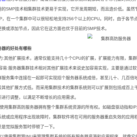
用的SMP技术相集群技术更易于实现，它开发周期短，而且造价低。虽然
P，在一个集群中可以很轻松地支持256个以上的CPU。同时，由于各
更换或添加节点，因此它在这方面也优于目前的SMP技术。
务器的好处有哪些
展能力:其他扩展技术，通常仅能支持几十个CPU的扩展，扩展能力有限，
方式容易:服务器集群技术相对其他扩展技术来说史加容易实现，主要是通过
群服务集中连接在一起即可实现招个服务器系统成倍，甚至儿十、几百倍
较其他扩展方式低。而采用集群技术的集群系统则可以扩展到包括成百上千
断进行调整，以满足不断增长的应用需求。
用性:使用集群高防服务器拥有整个集群系统资源的所有权。如磁盘驱动指和
系统或应用程序出现故障时，集群软件将在可用的服务器重启失效的应用程
只是觉拟服务暂时停顿了一下。
性:以使用集群管INU来管理集群系统的所有服务器资源和应用程序，就像