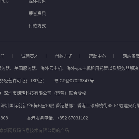
PLC
媒体报道
荣誉资质
付款方式
我们
诚聘英才
付款方式
帮助中心
网站备
服务器、美国服务器、海外云主机、海外vps主机租用托管以及服务器解决方
经营许可证》 ISP证：
粤ICP备07026347号
）深圳市朗玥科技有限公司（运营）联合版权
深圳国际创新谷6栋B座10层 香港总部：香港上環蘇杭街49-51號建安商
808
香港服务电话：+852 67031102
京新网数码信息技术有限公司的产品