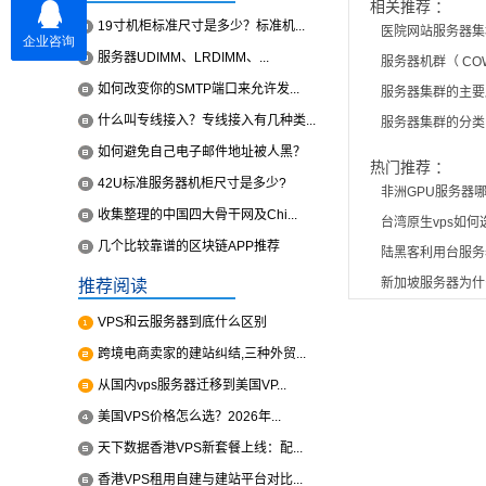
相关推荐 ：
19寸机柜标准尺寸是多少？标准机...
医院网站服务器集
服务器UDIMM、LRDIMM、...
服务器机群（ CO
如何改变你的SMTP端口来允许发...
服务器集群的主要
什么叫专线接入？专线接入有几种类...
服务器集群的分类
如何避免自己电子邮件地址被人黑？
热门推荐 ：
42U标准服务器机柜尺寸是多少?
非洲GPU服务器哪
收集整理的中国四大骨干网及Chi...
台湾原生vps如
几个比较靠谱的区块链APP推荐
陆黑客利用台服务
新加坡服务器为什
推荐阅读
VPS和云服务器到底什么区别
跨境电商卖家的建站纠结,三种外贸...
从国内vps服务器迁移到美国VP...
美国VPS价格怎么选？2026年...
天下数据香港VPS新套餐上线：配...
香港VPS租用自建与建站平台对比...