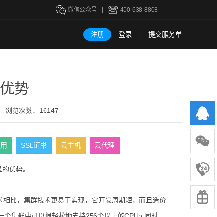
微信公众号
|
400-638-8808
注册
登录
提交服务单
|
优势
浏览次数：16147
租用
SSL证书
云主机
云代理
显的优势。
术相比，集群技术更易于实现，它开发周期短，而且造价
个集群中可以很轻松地支持256个以上的CPUo 同时，