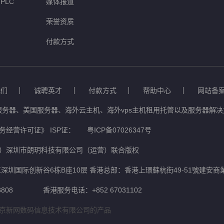
PLC
媒体报道
荣誉资质
付款方式
我们
诚聘英才
付款方式
帮助中心
网站备
服务器、美国服务器、海外云主机、海外vps主机租用托管以及服务器解决方
经营许可证》 ISP证：
粤ICP备07026347号
）深圳市朗玥科技有限公司（运营）联合版权
深圳国际创新谷6栋B座10层 香港总部：香港上環蘇杭街49-51號建安商
808
香港服务电话：+852 67031102
京新网数码信息技术有限公司的产品