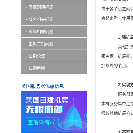
· 等保测评问题
由于各节点之间
合起来看，使用
· 域名相关问题
· 邮箱相关问题
1)强扩
· 虚拟主机问题
其他扩展技
· 往期公告
服务穗，扩展能
加额外的节点。
· 往期新闻
2)实现
美国服务器优惠信息
服务器集群
集群服务集中连
都较其他扩展方
3)高可