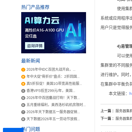
热门产品推荐
使用集群服
系统或应用程序
用户只是觉得服
4)易管
可以使用集
最新新闻
集群里的不同服
2026年中IDC百团大战开启，...
进行维护。同时
年中大促“骨折价”盘点：2折回国...
真5折狂促！美国1G带宽高性能服...
在集群中平衡负
香港VPS低至299元/年，美国...
本文链接：
h
2026年中百团鏖战打响！天下数...
五月重磅福利，美西洛杉矶机房限时...
上一篇 ：
服务器集
2026年天下数据五一服务器促销...
下一篇 ：
服务器集
天下数据2026年五一劳动节放假...
热门问题