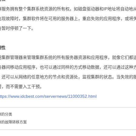
务拥有整个集群系统资源的所有权。如磁盘驱动器和IP地址将自动地从
出现故障时，集群软件将在可用的服务器上，重启失效的应用程序，或将
务暂时停顿了一下。
理性
群管理器来管理集群系统的所有服务器资源和应用程序，就像它们都运
务器间移动应用程序，也可以通过同样的方式移动数据，还可以通过这种
，还可以从网络的任意地方的节点和资源处，监视集群的状态。当失效的
荷，而不需要入工干预。
ttps://www.idcbest.com/servernews/11000352.html
群的分类
群的故障转移方案