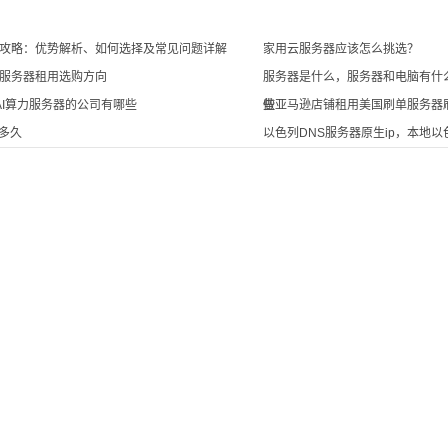
攻略：优势解析、如何选择及常见问题详解
家用云服务器应该怎么挑选？
服务器租用选购方向
服务器是什么，服务器和电脑有什
供AI算力服务器的公司有哪些
些
做亚马逊店铺租用美国刷单服务器
要多久
以色列DNS服务器原生ip，本地以