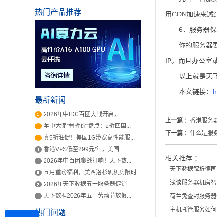
热门产品推荐
用CDN加速来减
6、服务器
你的服务器
IP。而且办公室
以上就是天下
本文链接：
h
最新新闻
2026年中IDC百团大战开启，...
上一篇 ：
香港服务器
年中大促“骨折价”盘点：2折回国...
下一篇 ：
什么是服
真5折狂促！美国1G带宽高性能服...
香港VPS低至299元/年，美国...
相关推荐 ：
2026年中百团鏖战打响！天下数...
天下数据解析德国
五月重磅福利，美西洛杉矶机房限时...
浅谈服务器机房智
2026年天下数据五一服务器促销...
天下数据2026年五一劳动节放假...
荷兰免查封服务器
主机托管服务如何
热门问题