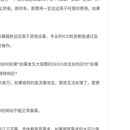
尘供电。即时有，那费用一定远远高于托管的费用。如果
器辐射远远高于其他设备，专业的ICD机房都是通过监
房操作。
如何处理?如果发生大规模的DDOS攻击如何应付?如果
排除响应?
0来万。如果碰到的是流量攻击，那就无法处理了，更换
，你的网站不能正常备案。
1万到几万不等，具体看带宽需求。如果带宽需求较大可以使