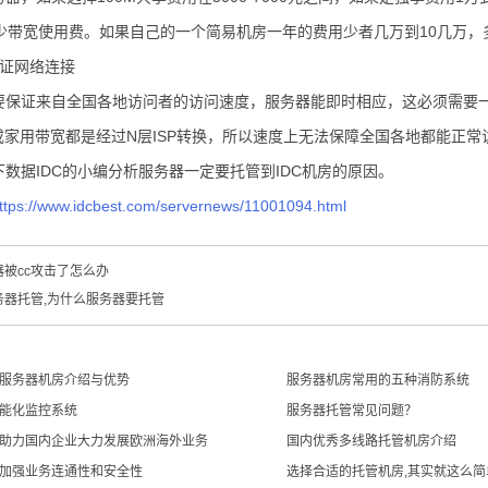
少带宽使用费。如果自己的一个简易机房一年的费用少者几万到10几万，
保证网络连接
要保证来自全国各地访问者的访问速度，服务器能即时相应，这必须需要一
或家用带宽都是经过N层ISP转换，所以速度上无法保障全国各地都能正常
数据IDC的小编分析服务器一定要托管到IDC机房的原因。
ttps://www.idcbest.com/servernews/11001094.html
被cc攻击了怎么办
务器托管,为什么服务器要托管
服务器机房介绍与优势
服务器机房常用的五种消防系统
能化监控系统
服务器托管常见问题？
助力国内企业大力发展欧洲海外业务
国内优秀多线路托管机房介绍
加强业务连通性和安全性
选择合适的托管机房,其实就这么简