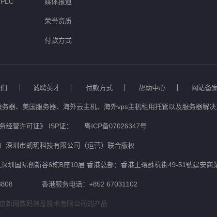
PLC
媒体报道
荣誉资质
付款方式
我们
诚聘英才
付款方式
帮助中心
网站备
服务器、美国服务器、海外云主机、海外vps主机租用托管以及服务器解决方
经营许可证》 ISP证：
粤ICP备07026347号
）深圳市朗玥科技有限公司（运营）联合版权
深圳国际创新谷6栋B座10层 香港总部：香港上環蘇杭街49-51號建安商
808
香港服务电话：+852 67031102
京新网数码信息技术有限公司的产品