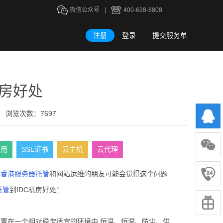
微信公众号
|
400-638-8808
注册
登录
提交服务单
|
机房好处
浏览次数：7697
租用
SSL证书
云主机
云代理
解
香港服务器托管
和网站运维的朋友可能会觉得这个问题
托管
到IDC机房好处！
要放置在一个相对稳定适宜的环境中,恒温、恒湿、防尘、供