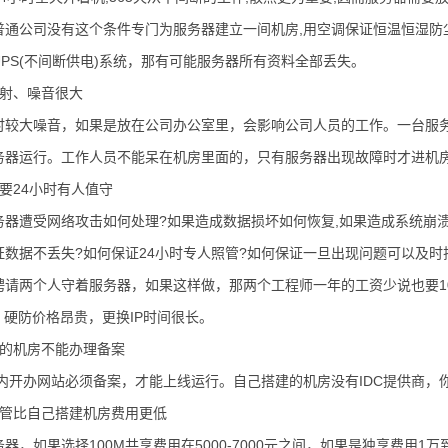
普通公司没有这个条件专门为服务器建立一间机房,用空调保证恒温恒湿防
PS(不间断供电)系统，那有可能服务器所有资料全部丢失。
辐射、噪音很大
时较大噪音，如果是放在公司办公室里，会影响公司人员的工作。一台服务
务器运行。工作人员不能呆在机房里面的，只有服务器出现故障时才进机
要24小时有人值守
务器遭受网络攻击如何处理?如果造成数据损坏如何恢复,如果造成系统崩溃
数据不丢失?如何保证24小时专人照管?如何保证一旦出现问题可以及时
聘请两个人守着服务器，如果这样做，那两个工程师一年的工资少说也要1
？硬防价格昂贵，更换IP时间很长。
建的机房不能办理备案
年国内开办网站必须备案，才能上线运行。自己搭建的机房没有IDC提供商
托管比自己搭建机房费用更低
器，如果选择100M共享费用在5000-7000元之间，如果是独享费用