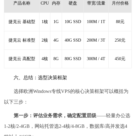
产品名称
CPU
内存
硬盘
带宽/流量
月付价格
捷克云 基础型
1核
1G
10G SSD
100M / 1T
88元
捷克云 标准型
2核
4G
40G SSD
200M / 3T
250元
捷克云 高配型
4核
8G
80G SSD
300M / 4T
450元
六、总结：选型决策框架
选择欧洲Windows专线VPS的核心决策框架可以概括为
以下三步：
第一步：评估业务需求，确定配置层级
——轻量办公选
1-2核/2-4GB，网站托管选2-4核/4-8GB，数据库/高并发选4