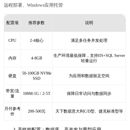
远程部署、Windows应用托管
配置项
推荐参数
说明
CPU
2-4核心
满足多任务并发处理
生产环境最低保障，支持IIS+SQL Server
内存
4-8GB
轻量运行
50-100GB NVMe
硬盘
为应用和数据留足空间
SSD
带宽/流
100M-1G / 2-5T
保障日常访问与数据同步
量
月付参考
200-500元
天下数据意大利C/D型、捷克标准型等
价
3. 高性能配置：数据库、高并发与重型应用