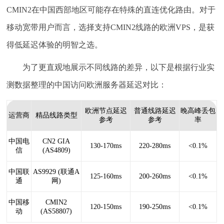
CMIN2在中国西部地区可能存在特殊的直连优化路由。对于
移动宽带用户而言，选择支持CMIN2线路的欧洲VPS，是获
得低延迟体验的明智之选。
为了更直观地展示不同线路的差异，以下是根据行业实
测数据整理的中国访问欧洲服务器延迟对比：
欧洲节点延迟
普通线路延迟
晚高峰丢包
运营商
精品线路类型
参考
参考
率
中国电
CN2 GIA
130-170ms
220-280ms
<0.1%
信
(AS4809)
中国联
AS9929 (联通A
125-160ms
200-260ms
<0.1%
通
网)
中国移
CMIN2
120-150ms
190-250ms
<0.1%
动
(AS58807)