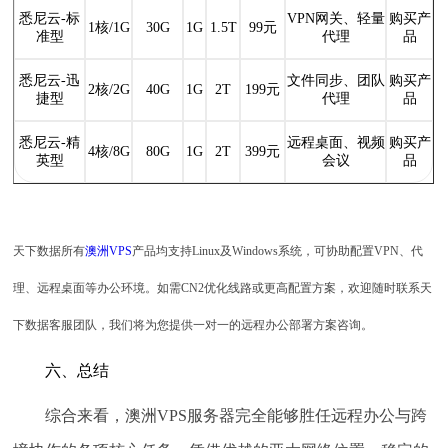
悉尼云-标
VPN网关、轻量
购买产
1核/1G
30G
1G
1.5T
99元
准型
代理
品
悉尼云-迅
文件同步、团队
购买产
2核/2G
40G
1G
2T
199元
捷型
代理
品
悉尼云-精
远程桌面、视频
购买产
4核/8G
80G
1G
2T
399元
英型
会议
品
天下数据所有
澳洲VPS
产品均支持Linux及Windows系统，可协助配置VPN、代
理、远程桌面等办公环境。如需CN2优化线路或更高配置方案，欢迎随时联系天
下数据客服团队，我们将为您提供一对一的远程办公部署方案咨询。
六、总结
综合来看，澳洲VPS服务器完全能够胜任远程办公与跨