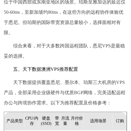
位于中国西部或东南亚地区的场景。珀斯至雅加达的延迟仅
50-60ms，至新加坡约80ms，在这些方向的远程协作体验优
于悉尼。但珀斯的国际带宽资源总量较小，选择面相对有
限。
综合来看，对于大多数跨国远程团队，
悉尼VPS
是最稳
妥的选择。
五、天下数据澳洲VPS推荐配置
天下数据提供覆盖悉尼、墨尔本、珀斯三大机房的VPS
产品，全部采用企业级硬件与优质BGP网络，完美适配远程
办公与跨境协作需求。以下为推荐配置及价格参考：
CPU/内
硬盘
带
月流
月付价
产品类型
适用场景
订购
存
(SSD)
宽
量
格