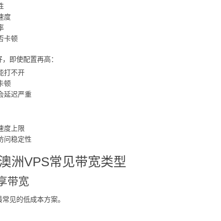
性
速度
率
否卡顿
好，即使配置再高：
能打不开
卡顿
会延迟严重
速度上限
访问稳定性
澳洲VPS常见带宽类型
享带宽
最常见的低成本方案。