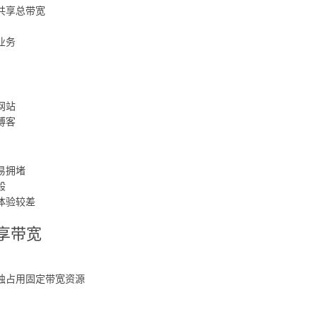
共享总带宽
业务
网站
博客
易拥堵
般
体验较差
享带宽
：
独占用固定带宽资源