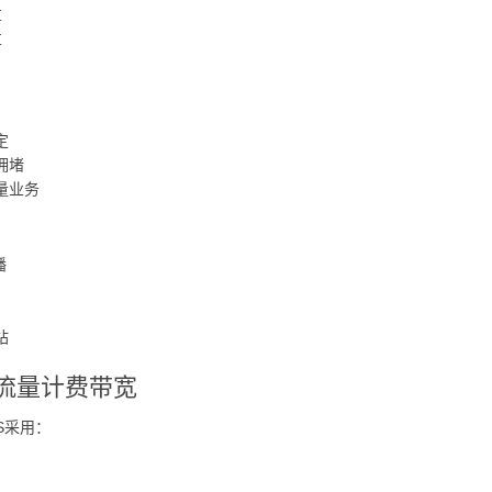
享
享
定
拥堵
量业务
播
站
流量计费带宽
S采用：