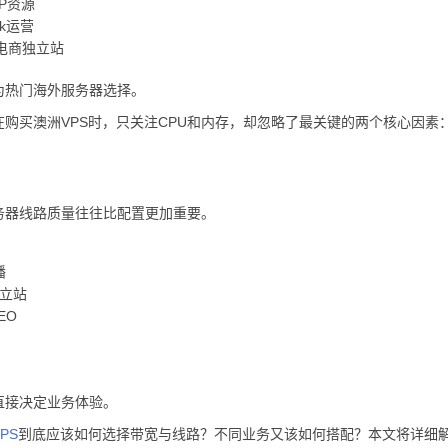
P资源
ok运营
电商独立站
为热门海外服务器选择。
在购买澳洲VPS时，只关注CPU和内存，却忽略了最关键的两个核心因素
务器线路质量往往比配置更加重要。
播
y独立站
SEO
直接决定业务体验。
PS
到底应该如何选择带宽与线路？不同业务又该如何搭配？本文将详细