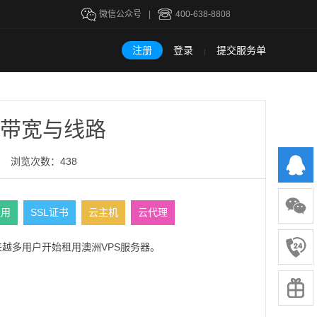
微信公众号
|
400-638-8808
注册
登录
提交服务单
|
择带宽与线路
浏览次数：438
租用
SSL证书
云主机
云代理
来越多用户开始租用澳洲VPS服务器。