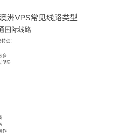
澳洲VPS常见线路类型
通国际线路
路特点：
较多
动明显
播
务
操作