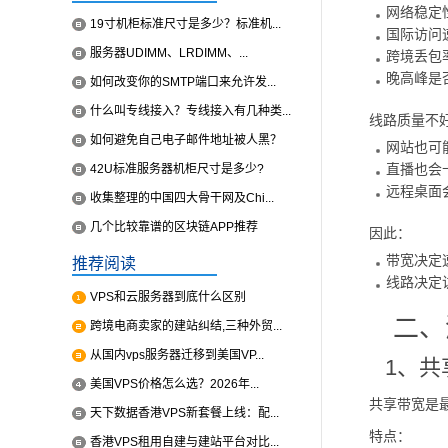
网络稳定
19寸机柜标准尺寸是多少？标准机...
国际访问
服务器UDIMM、LRDIMM、...
跨境丢包
晚高峰是
如何改变你的SMTP端口来允许发...
什么叫专线接入？专线接入有几种类...
线路质量不
如何避免自己电子邮件地址被人黑？
网站也可
直播也会
42U标准服务器机柜尺寸是多少?
远程桌面
收集整理的中国四大骨干网及Chi...
几个比较靠谱的区块链APP推荐
因此：
带宽决定
推荐阅读
线路决定
VPS和云服务器到底什么区别
二、
跨境电商卖家的建站纠结,三种外贸...
从国内vps服务器迁移到美国VP...
1、共
美国VPS价格怎么选？2026年...
共享带宽是
天下数据香港VPS新套餐上线：配...
特点：
香港VPS租用自建与建站平台对比...