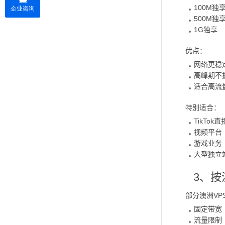
100M独
500M独
1G独享
优点：
网络更稳
高峰期不
适合高流
特别适合：
TikTok直
视频平台
游戏业务
大型独立
3、按
部分澳洲VP
固定带宽
流量限制