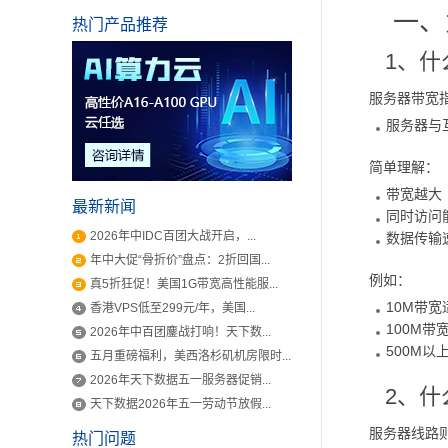
一、
热门产品推荐
1、什
服务器带宽
服务器与
简单理解：
带宽越大
最新新闻
同时访问
2026年中IDC百团大战开启，...
数据传输
年中大促“骨折价”盘点：2折回国...
例如：
真5折狂促！美国1G带宽高性能服...
10M带
香港VPS低至299元/年，美国...
100M
2026年中百团鏖战打响！天下数...
500M
五月重磅福利，美西洛杉矶机房限时...
2026年天下数据五一服务器促销...
2、什
天下数据2026年五一劳动节放假...
服务器线路
热门问题