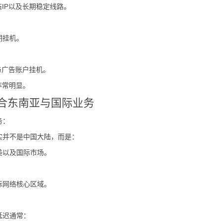
态IP以及长期稳定线路。
期挂机。
阵与广告账户挂机。
非常明显。
适合东南亚与国际业务
务：
实并不是中国大陆，而是：
美以及国际市场。
际网络核心区域。
延迟通常：