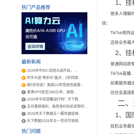
1、挂
热门产品推荐
很多人理解
括：
TikTok
这些业务最
2、
最新新闻
普通网站即
2026年中IDC百团大战开启，...
TikTok
年中大促“骨折价”盘点：2折回国...
如果服务器
真5折狂促！美国1G带宽高性能服...
香港VPS低至299元/年，美国...
往往会直接
2026年中百团鏖战打响！天下数...
二、
五月重磅福利，美西洛杉矶机房限时...
1、
2026年天下数据五一服务器促销...
天下数据2026年五一劳动节放假...
挂机业务最
热门问题