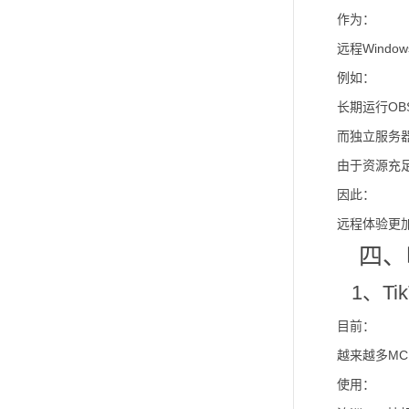
作为：
远程Windo
例如：
长期运行O
而独立服务
由于资源充
因此：
远程体验更
四、
1、Ti
目前：
越来越多M
使用：