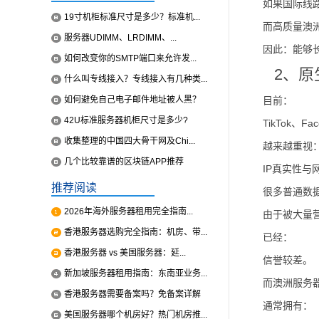
如果国际线
19寸机柜标准尺寸是多少？标准机...
而高质量澳洲
服务器UDIMM、LRDIMM、...
因此：能够
如何改变你的SMTP端口来允许发...
2、原
什么叫专线接入？专线接入有几种类...
如何避免自己电子邮件地址被人黑？
目前：
42U标准服务器机柜尺寸是多少?
TikTok、F
收集整理的中国四大骨干网及Chi...
越来越重视
几个比较靠谱的区块链APP推荐
IP真实性与
推荐阅读
很多普通数据
2026年海外服务器租用完全指南...
由于被大量
香港服务器选购完全指南：机房、带...
已经：
香港服务器 vs 美国服务器：延...
信誉较差。
新加坡服务器租用指南：东南亚业务...
而澳洲服务
香港服务器需要备案吗？免备案详解
通常拥有：
美国服务器哪个机房好？热门机房推...