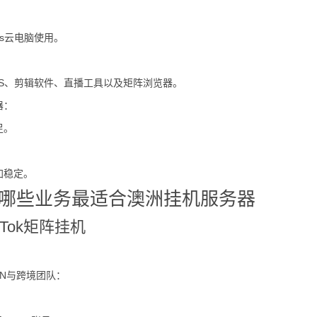
ws云电脑使用。
BS、剪辑软件、直播工具以及矩阵浏览器。
器：
足。
加稳定。
哪些业务最适合澳洲挂机服务器
kTok矩阵挂机
CN与跨境团队：