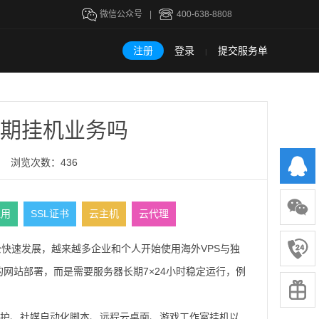
微信公众号
|
400-638-8808
注册
登录
提交服务单
|
长期挂机业务吗
浏览次数：436
租用
SSL证书
云主机
云代理
办公快速发展，越来越多企业和个人开始使用海外VPS与独
网站部署，而是需要服务器长期7×24小时稳定运行，例
账户维护、社媒自动化脚本、远程云桌面、游戏工作室挂机以