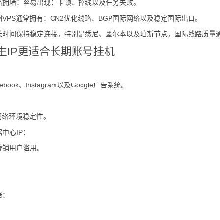
路拥堵：容易出现：卡顿、掉线以及任务失败。
VPS通常拥有：CN2优化线路、BGP国际网络以及稳定国际出口。
长时间保持稳定连接。特别是悉尼、墨尔本以及珀斯节点。国际线路质量
生IP更适合长期账号挂机
acebook、Instagram以及Google广告系统。
：
网络环境稳定性。
中心IP：
营销用户滥用。
器：