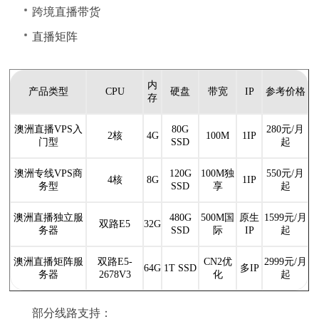
跨境直播带货
直播矩阵
内
产品类型
CPU
硬盘
带宽
IP
参考价格
存
澳洲直播VPS入
80G
280元/月
2核
4G
100M
1IP
门型
SSD
起
澳洲专线VPS商
120G
100M独
550元/月
4核
8G
1IP
务型
SSD
享
起
澳洲直播独立服
480G
500M国
原生
1599元/月
双路E5
32G
务器
SSD
际
IP
起
澳洲直播矩阵服
双路E5-
CN2优
2999元/月
64G
1T SSD
多IP
务器
2678V3
化
起
部分线路支持：