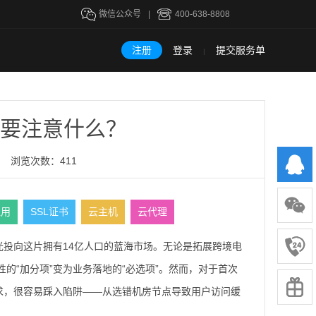
微信公众号
|
400-638-8808
注册
登录
提交服务单
|
要注意什么？
浏览次数：411
租用
SSL证书
云主机
云代理
投向这片拥有14亿人口的蓝海市场。无论是拓展跨境电
性的“加分项”变为业务落地的“必选项”。然而，对于首次
求，很容易踩入陷阱——从选错机房节点导致用户访问缓