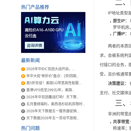
二、
热门产品推荐
IP地址类型
原生IP：
罗毕机房
广播IP：
两者的本质区
求，会被系统判
最新新闻
付接口的业务，原
2026年中IDC百团大战开启，...
受，且价格通常
年中大促“骨折价”盘点：2折回国...
真5折狂促！美国1G带宽高性能服...
决策建议：
香港VPS低至299元/年，美国...
支付、社交媒体
2026年中百团鏖战打响！天下数...
三、
五月重磅福利，美西洛杉矶机房限时...
2026年天下数据五一服务器促销...
非洲的带宽
天下数据2026年五一劳动节放假...
共享带宽 
热门问题
称速率；