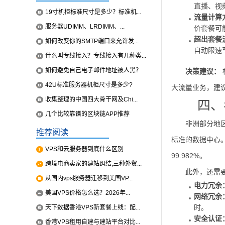
直播、视
19寸机柜标准尺寸是多少？标准机...
流量计算
服务器UDIMM、LRDIMM、...
价套餐可
超出套餐
如何改变你的SMTP端口来允许发...
自动限速
什么叫专线接入？专线接入有几种类...
如何避免自己电子邮件地址被人黑？
决策建议：
42U标准服务器机柜尺寸是多少?
大流量业务，建
收集整理的中国四大骨干网及Chi...
四、
几个比较靠谱的区块链APP推荐
非洲部分地
推荐阅读
标准的数据中心。
VPS和云服务器到底什么区别
99.982%。
跨境电商卖家的建站纠结,三种外贸...
此外，还需
从国内vps服务器迁移到美国VP...
电力冗余
美国VPS价格怎么选？2026年...
网络冗余
时。
天下数据香港VPS新套餐上线：配...
安全认证
香港VPS租用自建与建站平台对比...