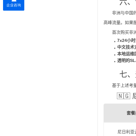
六、
非洲与中国
高峰流量。如果
首次购买非
7x24小
中文技术
本地运维
透明的S
七、
基于上述考
🇳
套餐
尼日利亚