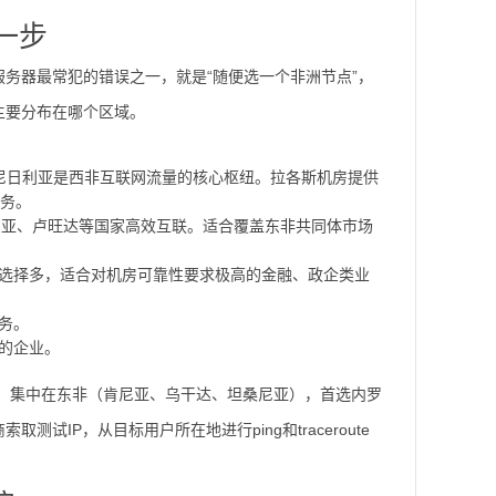
一步
务器最常犯的错误之一，就是“随便选一个非洲节点”，
主要分布在哪个区域。
尼日利亚是西非互联网流量的核心枢纽。拉各斯机房提供
业务。
尼亚、卢旺达等国家高效互联。适合覆盖东非共同体市场
选择多，适合对机房可靠性要求极高的金融、政企类业
务。
的企业。
；集中在东非（肯尼亚、乌干达、坦桑尼亚），首选内罗
IP，从目标用户所在地进行ping和traceroute