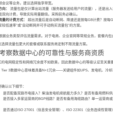
频会议等业务，建议选择独享带宽。
方向：
流量包是仅计算出站流量（服务器发送给用户的流量），还是出入
能双向计费，导致实际用量翻倍。采购前务必确认。
流量的计费方式：
超出流量后是自动断网、降速还是按每GB计费？按每G
至较低速率”或“自动断网并可手动购买流量包”的方案。
根据业务类型评估流量需求。对于电商、企业官网等常规业务，套餐内包含
议选择流量包更大的套餐或联系服务商定制不限流量方案。
考察数据中心的可靠性与服务商资质
区的电网稳定性和网络冗余度不如欧美，因此数据中心的等级认证至关重要。
Tier 3数据中心意味着具备N+1冗余——关键组件如UPS、发电机、
要确认以下细节：
：
是否配备双路市电接入？柴油发电机续航能力多久？是否有备用燃料供
：
是否接入多家运营商的BGP线路？是否有备用海缆路由？单一运营商
：
是否通过ISO 27001（信息安全管理）、ISO 22301（业务连续性