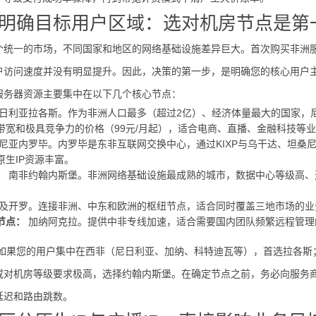
明确目标用户区域：选对机房节点是第
个统一的市场，不同国家和地区的网络基础设施差异巨大。首次购买非洲服
户访问速度并没有明显提升。因此，决策的第一步，是明确您的核心用户
服务器资源主要集中在以下几个核心节点：
日利亚拉各斯。作为非洲人口最多（超过2亿）、经济体量最大的国家，
s大带宽和极具竞争力的价格（99元/月起），适合电商、直播、金融科技等
尼亚内罗毕。内罗毕是东非互联网交换中心，通过KIXP与乌干达、坦桑
原生IP资源丰富。
：
南非约翰内斯堡。非洲网络基础设施最成熟的城市，数据中心等级高、
及开罗。连接非洲、中东和欧洲的枢纽节点，适合同时覆盖三地市场的业
节点：
加纳阿克拉。提供中非专线加速，适合需要国内团队频繁远程管理
如果您的用户集中在西非（尼日利亚、加纳、科特迪瓦等），首选拉各斯
对机房等级要求极高，选择约翰内斯堡。在确定节点之前，务必向服务商索取测试
延迟和路由跳数。