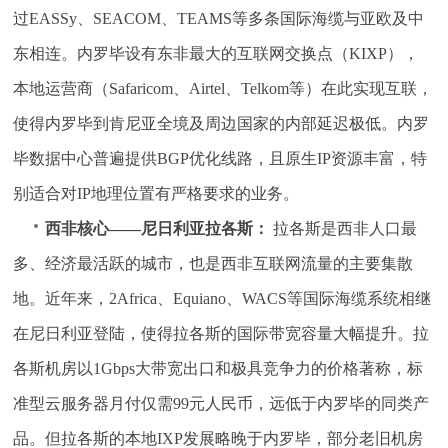
过EASSy、SEACOM、TEAMS等多条国际海缆与亚欧及中
东相连。内罗毕设有东非最大的互联网交换点（KIXP），
本地运营商（Safaricom、Airtel、Telkom等）在此实现互联，
使得内罗毕到肯尼亚全境及周边国家的内部延迟极低。内罗
毕数据中心普遍提供BGP优化线路，且原生IP资源丰富，特
别适合对IP地理位置有严格要求的业务。
西非核心——尼日利亚拉各斯：
拉各斯是西非人口最
多、经济最活跃的城市，也是西非互联网流量的主要集散
地。近年来，2Africa、Equiano、WACS等国际海缆系统相继
在尼日利亚登陆，使得拉各斯的国际带宽容量大幅提升。拉
各斯机房以1Gbps大带宽出口和极具竞争力的价格著称，标
准型云服务器月付仅需99元人民币，远低于内罗毕的同类产
品。但拉各斯的本地IXP发展略晚于内罗毕，部分老旧机房