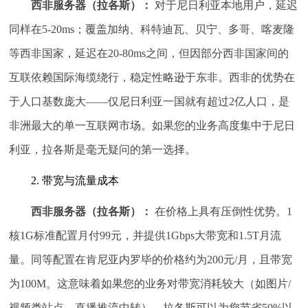
西非服务器（拉各斯）：
对于尼日利亚本地用户，延迟
同样在5-20ms；覆盖加纳、科特迪瓦、贝宁、多哥、喀麦隆
等西非国家，延迟在20-80ms之间，但因部分西非国家间的
互联依赖国际海缆绕行，稳定性略逊于东非。西非的优势在
于人口基数庞大——仅尼日利亚一国就有超过2亿人口，是
非洲最大的单一互联网市场。如果您的业务高度集中于尼日
利亚，拉各斯是毫无疑问的第一选择。
2. 带宽与流量成本
西非服务器（拉各斯）：
在价格上具有压倒性优势。1
核1G标准配置月付99元，并提供1Gbps大带宽和1.5T月流
量。同等配置在肯尼亚内罗毕的价格约为200元/月，且带宽
为100M。这意味着如果您的业务对带宽消耗较大（如图片/
视频类站点、直播推流中转），拉各斯可以为您节省50%以