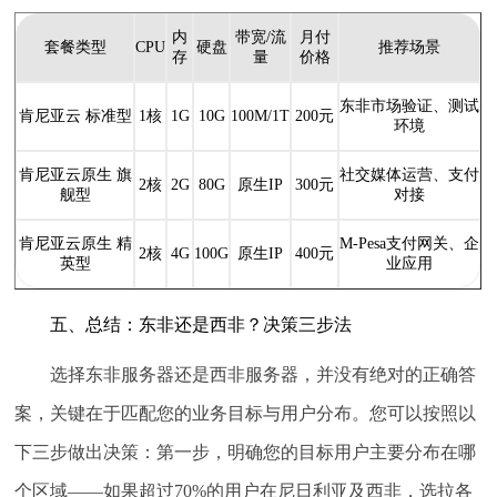
内
带宽/流
月付
套餐类型
CPU
硬盘
推荐场景
存
量
价格
东非市场验证、测试
肯尼亚云 标准型
1核
1G
10G
100M/1T
200元
环境
肯尼亚云原生 旗
社交媒体运营、支付
2核
2G
80G
原生IP
300元
舰型
对接
肯尼亚云原生 精
M-Pesa支付网关、企
2核
4G
100G
原生IP
400元
英型
业应用
五、总结：东非还是西非？决策三步法
选择东非服务器还是西非服务器，并没有绝对的正确答
案，关键在于匹配您的业务目标与用户分布。您可以按照以
下三步做出决策：第一步，明确您的目标用户主要分布在哪
个区域——如果超过70%的用户在尼日利亚及西非，选拉各