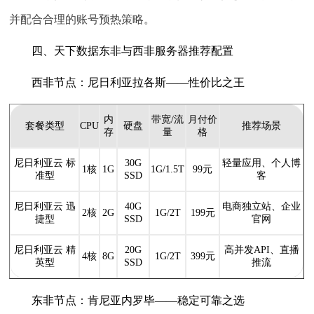
并配合合理的账号预热策略。
四、天下数据东非与西非服务器推荐配置
西非节点：尼日利亚拉各斯——性价比之王
内
带宽/流
月付价
套餐类型
CPU
硬盘
推荐场景
存
量
格
尼日利亚云 标
30G
轻量应用、个人博
1核
1G
1G/1.5T
99元
准型
SSD
客
尼日利亚云 迅
40G
电商独立站、企业
2核
2G
1G/2T
199元
捷型
SSD
官网
尼日利亚云 精
20G
高并发API、直播
4核
8G
1G/2T
399元
英型
SSD
推流
东非节点：肯尼亚内罗毕——稳定可靠之选