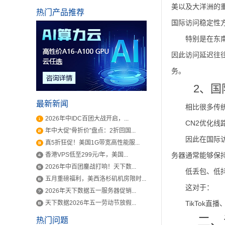
美以及大洋洲的
热门产品推荐
国际访问稳定性
特别是在东
因此访问延迟往往
务。
2、
最新新闻
相比很多传
2026年中IDC百团大战开启，...
CN2优化线
年中大促“骨折价”盘点：2折回国...
因此在国际
真5折狂促！美国1G带宽高性能服...
香港VPS低至299元/年，美国...
务器通常能够保
2026年中百团鏖战打响！天下数...
低丢包、低
五月重磅福利，美西洛杉矶机房限时...
这对于：
2026年天下数据五一服务器促销...
天下数据2026年五一劳动节放假...
TikTok
二、
热门问题