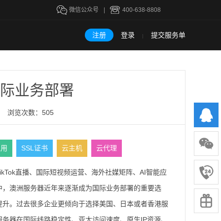
微信公众号
|
400-638-8808
注册
登录
提交服务单
|
际业务部署
浏览次数：505
租用
SSL证书
云主机
云代理
Tok直播、国际短视频运营、海外社媒矩阵、AI智能应
中，澳洲服务器近年来逐渐成为国际业务部署的重要选
提升。过去很多企业更倾向于选择美国、日本或者香港服
务器在国际线路稳定性、亚太访问速度、原生IP资源、