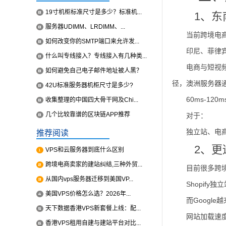
19寸机柜标准尺寸是多少？标准机...
1、
服务器UDIMM、LRDIMM、...
当前跨境电
如何改变你的SMTP端口来允许发...
印尼、菲律
什么叫专线接入？专线接入有几种类...
电商与短视
如何避免自己电子邮件地址被人黑？
径，澳洲服务器
42U标准服务器机柜尺寸是多少?
60ms-12
收集整理的中国四大骨干网及Chi...
几个比较靠谱的区块链APP推荐
对于：
独立站、电
推荐阅读
2、
VPS和云服务器到底什么区别
跨境电商卖家的建站纠结,三种外贸...
目前很多跨
从国内vps服务器迁移到美国VP...
Shopify
美国VPS价格怎么选？2026年...
而Google
天下数据香港VPS新套餐上线：配...
网站加载速
香港VPS租用自建与建站平台对比...