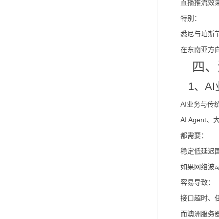
直播推流效
特别：
悉尼与珀斯
在东南亚方
四、
1、A
AI业务与
AI Age
都需要：
稳定低延迟
如果网络波
容易导致：
接口超时、
而澳洲服务