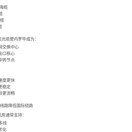
M海缆
缆
海缆
缆
底光缆使内罗毕成为：
网交换中心
出口核心
中转节点
速度更快
更稳定
验更流畅
化线路降低国际绕路
机房通常支持：
多线
优化