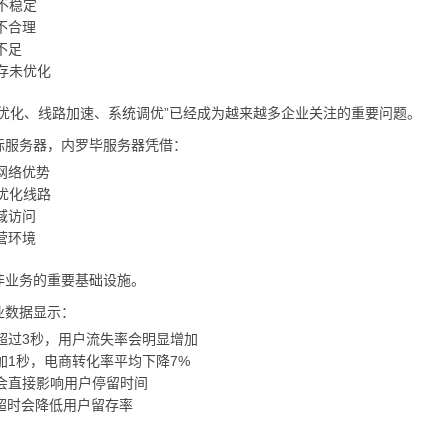
不稳定
不合理
不足
缓存未优化
络优化、线路加速、系统调优”已经成为越来越多企业关注的重要问题。
际服务器，内罗毕服务器凭借：
网络优势
际优化线路
域访问
营环境
非业务的重要基础设施。
业数据显示：
超过3秒，用户流失率会明显增加
加1秒，电商转化率平均下降7%
会直接影响用户停留时间
口超时会降低用户留存率