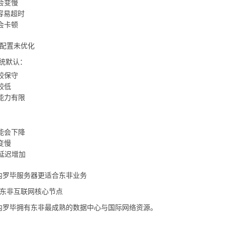
会变慢
容易超时
会卡顿
认配置未优化
系统默认：
较保守
较低
能力有限
：
能会下降
变慢
O延迟增加
内罗毕服务器更适合东非业务
是东非互联网核心节点
内罗毕拥有东非最成熟的数据中心与国际网络资源。