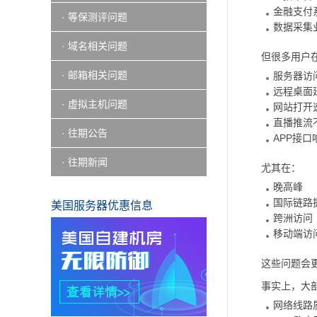
金融支付
· 等保测评问题
数据采集
· 域名相关问题
但很多用户
· 邮箱相关问题
服务器访
远程桌面
· 虚拟主机问题
网站打开
直播推流
· 往期公告
APP接口
· 往期新闻
尤其在：
晚高峰
国际链路
美国服务器优惠信息
跨洲访问
移动端访
这些问题会
事实上，大
网络线路