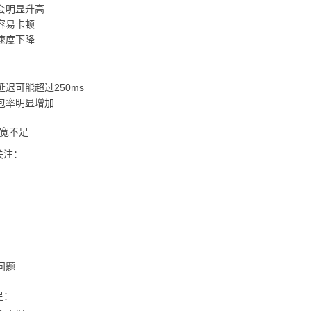
迟会明显升高
容易卡顿
速度下降
迟可能超过250ms
包率明显增加
带宽不足
关注：
问题
足：