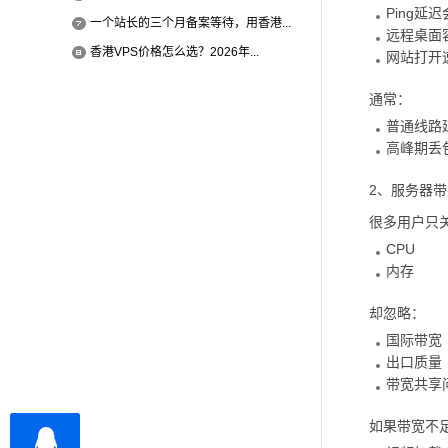
Ping延
一个站长的三个月备案等待，用香港...
远程桌面
香港VPS价格怎么选？2026年...
网站打开
通常：
普通线路延
高峰期丢
2、服务器
很多用户只
CPU
内存
却忽略：
国际带宽
出口质量
带宽共享
如果带宽不