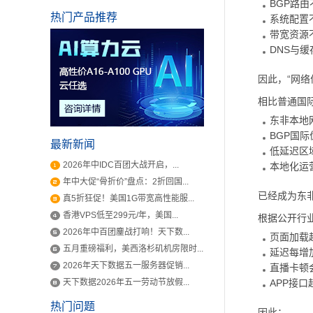
BGP路由
热门产品推荐
系统配置
带宽资源
DNS与
因此，“网
相比普通国
东非本地
BGP国
最新新闻
低延迟区
2026年中IDC百团大战开启，...
本地化运
年中大促“骨折价”盘点：2折回国...
已经成为东
真5折狂促！美国1G带宽高性能服...
香港VPS低至299元/年，美国...
根据公开行
2026年中百团鏖战打响！天下数...
页面加载
五月重磅福利，美西洛杉矶机房限时...
延迟每增
2026年天下数据五一服务器促销...
直播卡顿
天下数据2026年五一劳动节放假...
APP接
热门问题
因此：