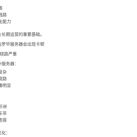
络
线路
化能力
业长期运营的重要基础。
内罗毕服务器会出现卡顿
路绕路严重
外服务器：
复杂
绕路
堵明显
非洲
东非
连接
优化：