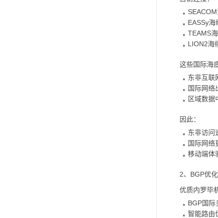
SEACO
EASSy海
TEAMS
LION2海
这些国际海
东非互联
国际网络
区域数据
因此：
东非访问
国际网络
移动端体
2、BGP优
优质内罗毕
BGP国际
智能路由