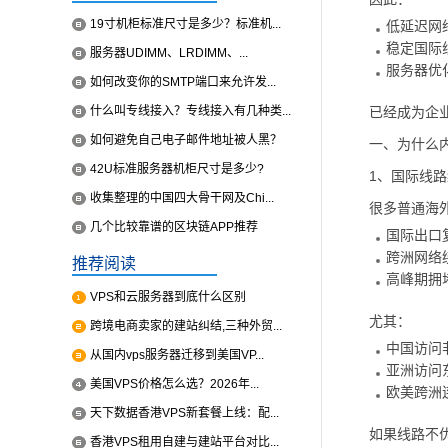
19寸机柜标准尺寸是多少？标准机...
低延迟网
稳定国际
服务器UDIMM、LRDIMM、...
服务器优
如何改变你的SMTP端口来允许发...
什么叫专线接入？专线接入有几种类...
已经成为企
如何避免自己电子邮件地址被人黑？
一、为什么
42U标准服务器机柜尺寸是多少?
1、国际线
收集整理的中国四大骨干网及Chi...
很多普通海
几个比较靠谱的区块链APP推荐
国际出口
跨洲网络
推荐阅读
高峰期拥
VPS和云服务器到底什么区别
尤其：
跨境电商卖家的建站纠结,三种外贸...
中国访问
从国内vps服务器迁移到美国VP...
亚洲访问
美国VPS价格怎么选？2026年...
欧美跨洲
天下数据香港VPS新套餐上线：配...
如果线路不
香港VPS租用自建与建站平台对比...