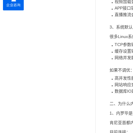
视频加载
APP接口
直播推流
3、系统默
很多Linux
TCP参数
缓存设置
网络并发
如果不调优
高并发性
网站响应
数据库I
二、为什么
1、内罗毕
肯尼亚首都
目前连接：