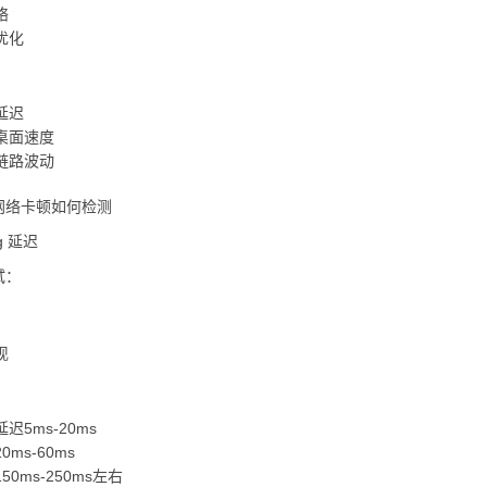
络
优化
延迟
桌面速度
链路波动
网络卡顿如何检测
g 延迟
试：
现
迟5ms-20ms
ms-60ms
0ms-250ms左右