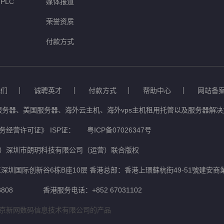
PLC
媒体报道
荣誉资质
付款方式
我们
诚聘英才
付款方式
帮助中心
网站备
服务器、美国服务器、海外云主机、海外vps主机租用托管以及服务器解决方
经营许可证》 ISP证：
粤ICP备07026347号
）深圳市朗玥科技有限公司（运营）联合版权
深圳国际创新谷6栋B座10层 香港总部：香港上環蘇杭街49-51號建安商
808
香港服务电话：+852 67031102
京新网数码信息技术有限公司的产品