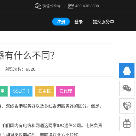
微信公众号
|
400-638-8808
注册
登录
提交服务单
|
器有什么不同？
浏览次数：6320
租用
SSL证书
云主机
云代理
器、双线香港服务器以及多线香港服务器的区分。但是，
咱们国内有电信和网通这两家IDC通信公司。电信负责
南方相对来说要好些，而网通在北方比较好。