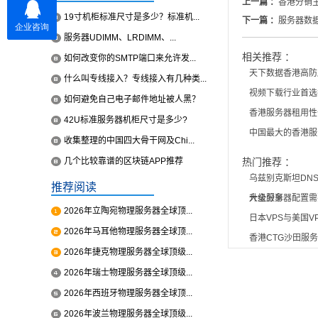
上一篇 ：
香港分销
19寸机柜标准尺寸是多少？标准机...
下一篇 ：
服务器数
服务器UDIMM、LRDIMM、...
相关推荐 ：
如何改变你的SMTP端口来允许发...
天下数据香港高防
什么叫专线接入？专线接入有几种类...
视频下载行业首选
如何避免自己电子邮件地址被人黑？
香港服务器租用性
42U标准服务器机柜尺寸是多少?
中国最大的香港服
收集整理的中国四大骨干网及Chi...
几个比较靠谱的区块链APP推荐
热门推荐 ：
乌兹别克斯坦DN
推荐阅读
大全分享
升级服务器配置需
2026年立陶宛物理服务器全球顶...
日本VPS与美国V
2026年马耳他物理服务器全球顶...
香港CTG沙田服
2026年捷克物理服务器全球顶级...
2026年瑞士物理服务器全球顶级...
2026年西班牙物理服务器全球顶...
2026年波兰物理服务器全球顶级...