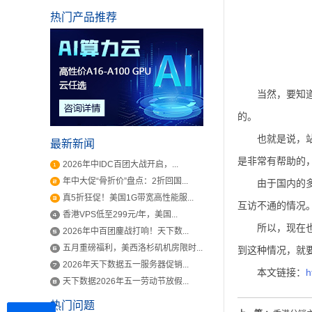
热门产品推荐
当然，要知
的。
也就是说，
最新新闻
是非常有帮助的
2026年中IDC百团大战开启，...
年中大促“骨折价”盘点：2折回国...
由于国内的
真5折狂促！美国1G带宽高性能服...
互访不通的情况
香港VPS低至299元/年，美国...
所以，现在
2026年中百团鏖战打响！天下数...
五月重磅福利，美西洛杉矶机房限时...
到这种情况，就
2026年天下数据五一服务器促销...
本文链接：
h
天下数据2026年五一劳动节放假...
热门问题