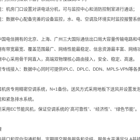
统：机房门口设置对讲电话分机，可与监控中心和消防控制室进行通话；
统：数据中心配备完善的设备监控，水、电、空调及环境实时监控报警系统、
中国电信拥有的北京、上海、广州三大国际通信出口局大容量传输电路和中
拥有带宽最宽、覆盖范围最广、网络性能最稳定、信息资源最丰富、网络
据中心采用骨干网直入，高端双物理核心路由接入，安全、稳定、高速。
专线接入：数据中心同时可提供IPLC、DPLC、DDN、MPLS-VPN
湿机房专用精密空调系统，N+1备份。送风方式采用地板下送风并设置发
统和紧急排水系统。
采用EC节能风机，保证空调系统的“高可靠性”、“经济性”、“绿色节能”。
理
务接口和双向沟通机制，定期提交服务报告和总结，服务水平满足SLA并