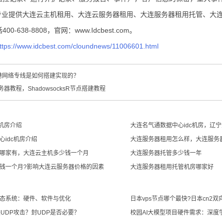
据专业提供大连云主机租用、大连云服务器租用、大连服务器租用托管、大连
-638-8808，官网：www.Idcbest.com。
ttps://www.idcbest.com/cloundnews/11006601.html
港网络专线是如何搭建实现的？
务器教程，ShadowsocksR节点搭建教程
C机房介绍
大连名气通数据中心idc机房，辽宁
idc机房介绍
大连服务器租用怎么样，大连服务
哪家有，大连云主机多少钱一个月
大连服务器托管多少钱一年
钱一个月?影响大连云服务器价格的因素
大连服务器租用托管机房哪家好
态系统：硬件、软件与优化
日本vps节点哪个最快?日本cn2双向
UDP攻击？封UDP是否必要？
校园AI大模型项目硬件需求：深度