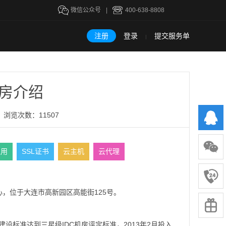
微信公众号
|
400-638-8808
注册
登录
提交服务单
|
机房介绍
浏览次数：11507
租用
SSL证书
云主机
云代理
，位于大连市高新园区高能街125号。
建设标准达到三星级IDC机房评定标准，2013年2月投入