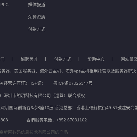
PLC
媒体报道
荣誉资质
付款方式
我们
诚聘英才
付款方式
帮助中心
网站备
服务器、美国服务器、海外云主机、海外vps主机租用托管以及服务器解决方
经营许可证》 ISP证：
粤ICP备07026347号
）深圳市朗玥科技有限公司（运营）联合版权
深圳国际创新谷6栋B座10层 香港总部：香港上環蘇杭街49-51號建安商
808
香港服务电话：+852 67031102
京新网数码信息技术有限公司的产品