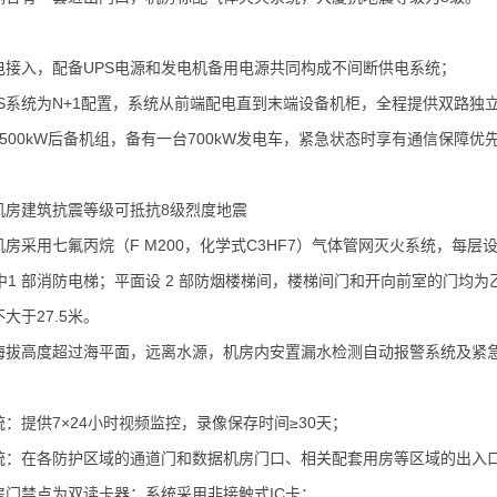
电接入，配备UPS电源和发电机备用电源共同构成不间断供电系统；
PS系统为N+1配置，系统从前端配电直到末端设备机柜，全程提供双路独
500kW后备机组，备有一台700kW发电车，紧急状态时享有通信保障优
机房建筑抗震等级可抵抗8级烈度地震
房采用七氟丙烷（F M200，化学式C3HF7）气体管网灭火系统，每层设
其中1 部消防电梯；平面设 2 部防烟楼梯间，楼梯间门和开向前室的门
大于27.5米。
海拔高度超过海平面，远离水源，机房内安置漏水检测自动报警系统及紧
：提供7×24小时视频监控，录像保存时间≥30天；
统：在各防护区域的通道门和数据机房门口、相关配套用房等区域的出入
房门禁点为双读卡器；系统采用非接触式IC卡；