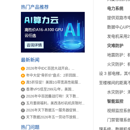
热门产品推荐
电力系统
提供双路市
数据中心U
发电机采用2
灾难防护
地震防护：
最新新闻
火灾防护：机
2026年中IDC百团大战开启，...
设 3 部电梯，
年中大促“骨折价”盘点：2折回国...
真5折狂促！美国1G带宽高性能服...
至楼梯间的距离不
香港VPS低至299元/年，美国...
水灾防护：
2026年中百团鏖战打响！天下数...
智能监控
五月重磅福利，美西洛杉矶机房限时...
2026年天下数据五一服务器促销...
视频监控系统
天下数据2026年五一劳动节放假...
门禁管理系
热门问题
理系统。数据机