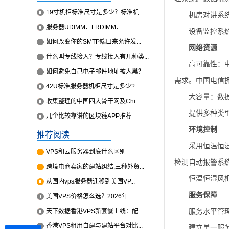
19寸机柜标准尺寸是多少？标准机...
机房对讲系
服务器UDIMM、LRDIMM、...
设备监控系
如何改变你的SMTP端口来允许发...
网络资源
什么叫专线接入？专线接入有几种类...
高可靠性：
如何避免自己电子邮件地址被人黑？
需求。中国电信
42U标准服务器机柜尺寸是多少?
大容量：数
收集整理的中国四大骨干网及Chi...
提供多种类型
几个比较靠谱的区块链APP推荐
环境控制
推荐阅读
采用恒温恒
VPS和云服务器到底什么区别
检测自动报警系
跨境电商卖家的建站纠结,三种外贸...
恒温恒湿风柜
从国内vps服务器迁移到美国VP...
服务保障
美国VPS价格怎么选？2026年...
服务水平管
天下数据香港VPS新套餐上线：配...
香港VPS租用自建与建站平台对比...
建立单一服