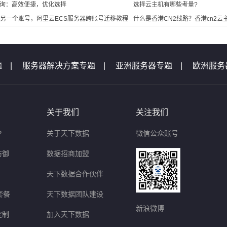
询：高效便捷，优化选择
选择云主机有哪些考量?
到另一个账号，阿里云ECS服务器跨账号迁移教程
什么是香港CN2线路？香港cn2云
题
|
服务器解决方案专题
|
亚洲服务器专题
|
欧洲服务
机专题
|
服务器专题汇总
|
服务器问题
|
域名问题集锦
题
|
等保测评问题
|
云主机问题
|
天下数据活动专题汇
关于我们
关注我们
P
关于天下数据
微信公众账号
防御
数据招商加盟
天下数据合作伙伴
套餐
天下数据团队建设
新浪微博
定制
加入天下数据