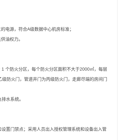
立的电源，符合A级数据中心机房标准；
先供油权力。
 1 个防火分区，每个防火分区面积不大于2000㎡，每层
均为乙级防火门，管道井门为丙级防火门，走廊尽端的房间门
急排水系统。
口设置门禁点；采用人员出入授权管理系统和设备出入管