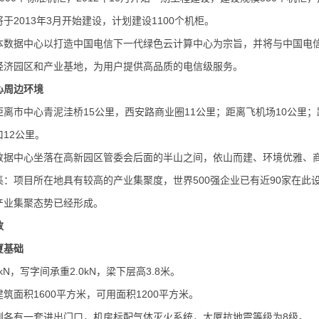
于2013年3月开始建设，计划建设1100个机柜。
本数据中心以打造中国电信下一代绿色云计算中心为宗旨，并将与中国电
经济园区和产业基地，为用户提供高品质的电信级服务。
心周边环境
离市中心青泥洼桥15公里，西安路商业圈11公里；距离飞机场10公里；
12公里。
数据中心坐落在高新园区管委会后面的半山之间，依山而建、环境优雅、
集：项目所在地具有较高的产业集聚度，世界500强企业已有近90家在
产业集聚态势已经形成。
数
厦基础
kN，写字间承重2.0kN，梁下层高3.8米。
筑面积1600平方米，可用面积1200平方米。
侧各有一套进出门口，机房标配气体灭火系统，大厦抗地震等级为8级。