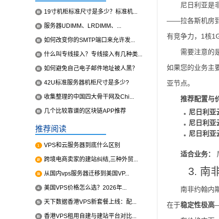
尼日利亚是
19寸机柜标准尺寸是多少？标准机...
——拉各斯机房到
服务器UDIMM、LRDIMM、...
有竞争力，1核1G
如何改变你的SMTP端口来允许发...
需要注意的
什么叫专线接入？专线接入有几种类...
如果您的业务主
如何避免自己电子邮件地址被人黑？
42U标准服务器机柜尺寸是多少?
亚节点。
收集整理的中国四大骨干网及Chi...
推荐配置与
几个比较靠谱的区块链APP推荐
尼日利亚
尼日利亚
推荐阅读
尼日利亚
VPS和云服务器到底什么区别
适合业务：
跨境电商卖家的建站纠结,三种外贸...
3. 
从国内vps服务器迁移到美国VP...
美国VPS价格怎么选？2026年...
南非约翰内斯
天下数据香港VPS新套餐上线：配...
在于
稳定性极高
香港VPS租用自建与建站平台对比...