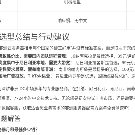
型
机械硬盘
务
响应慢、无中文
选型总结与行动建议
“非洲云服务器租用哪个国家的便宜好用”并没有标准答案，而是取决于您
极致性价比、需要国内团队远程管理：
加纳阿克拉是最佳选择，39元/
高度集中于尼日利亚本地、需要大带宽：
尼日利亚拉各斯是首选，99元/月
定性要求最高、覆盖南部非洲：
南非约翰内斯堡是最稳妥的选择，100元
际广告投放、TikTok运营：
肯尼亚内罗毕是优选，国际线路优化好、原
为深耕非洲IDC市场多年的专业服务商，在加纳、尼日利亚、肯尼亚、南
独享资源、7×24小时中文技术支持。无论您是初次尝试非洲市场，还是需
下数据客服，获取适合您业务需求的非洲服务器配置方案与免费测速IP！
问题解答
务器月租最低多少钱？