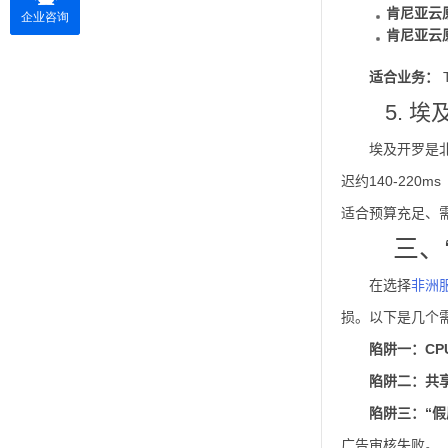
肯尼亚云
肯尼亚云
适合业务：
5. 
埃及开罗是
迟约140-22
适合预算充足、
三、
在选择
非洲
损。以下是几个需
陷阱一：CP
陷阱二：共
陷阱三：“假
广告审核失败。