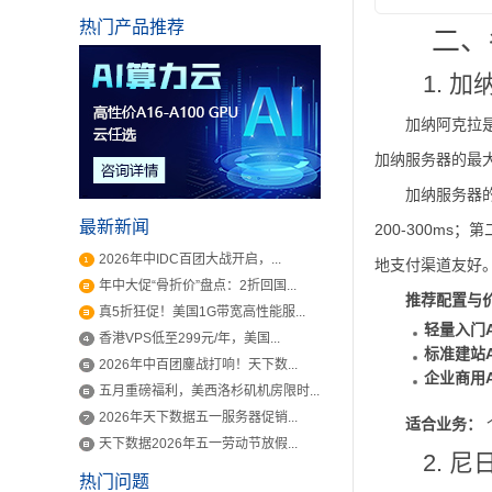
热门产品推荐
二、
1. 
加纳阿克拉是
加纳服务器的最
加纳服务器
最新新闻
200-300ms；
2026年中IDC百团大战开启，...
地支付渠道友好
年中大促“骨折价”盘点：2折回国...
推荐配置与
真5折狂促！美国1G带宽高性能服...
轻量入门
香港VPS低至299元/年，美国...
标准建站
2026年中百团鏖战打响！天下数...
企业商用
五月重磅福利，美西洛杉矶机房限时...
2026年天下数据五一服务器促销...
适合业务：
天下数据2026年五一劳动节放假...
2. 
热门问题