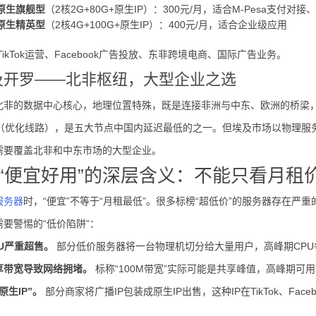
原生旗舰型
（2核2G+80G+原生IP）：300元/月，适合M-Pesa支付对
原生精英型
（2核4G+100G+原生IP）：400元/月，适合企业级应用
TikTok运营、Facebook广告投放、东非跨境电商、国际广告业务。
埃及开罗——北非枢纽，大型企业之选
北非的数据中心核心，地理位置特殊，既是连接非洲与中东、欧洲的桥梁
0ms（优化线路），是五大节点中国内延迟最低的之一。但埃及市场以物理
需要覆盖北非和中东市场的大型企业。
“便宜好用”的深层含义：不能只看月租
服务器
时，“便宜”不等于“月租最低”。很多标榜“超低价”的服务器存在严
要警惕的“低价陷阱”：
U严重超售。
部分低价服务器将一台物理机切分给大量用户，高峰期CP
享带宽导致网络拥堵。
标称“100M带宽”实际可能是共享峰值，高峰期可
原生IP”。
部分商家将广播IP包装成原生IP出售，这种IP在TikTok、F