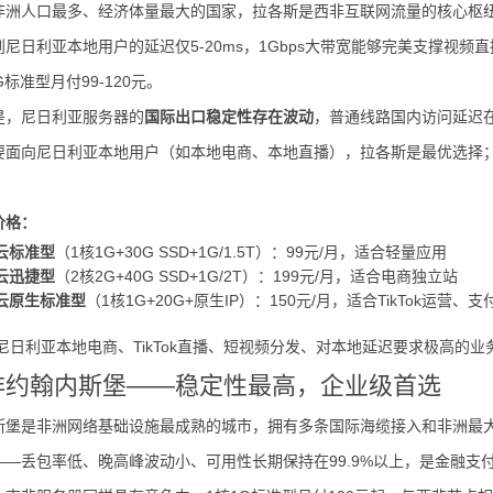
非洲人口最多、经济体量最大的国家，拉各斯是西非互联网流量的核心枢
尼日利亚本地用户的延迟仅5-20ms，1Gbps大带宽能够完美支撑视
标准型月付99-120元。
是，尼日利亚服务器的
国际出口稳定性存在波动
，普通线路国内访问延迟在2
要面向尼日利亚本地用户（如本地电商、本地直播），拉各斯是最优选择
价格：
云标准型
（1核1G+30G SSD+1G/1.5T）：99元/月，适合轻量应用
云迅捷型
（2核2G+40G SSD+1G/2T）：199元/月，适合电商独立站
云原生标准型
（1核1G+20G+原生IP）：150元/月，适合TikTok运营、
尼日利亚本地电商、TikTok直播、短视频分发、对本地延迟要求极高的业
南非约翰内斯堡——稳定性最高，企业级首选
堡是非洲网络基础设施最成熟的城市，拥有多条国际海缆接入和非洲最大的互联
——丢包率低、晚高峰波动小、可用性长期保持在99.9%以上，是金融支