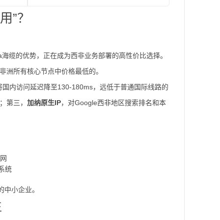
用”？
ica海缆的优势，正在成为西非业务部署的高性价比选择。
是非洲所有核心节点中价格最低的。
国内访问延迟降至130-180ms，远低于普通国际线路的
堵；第三，
加纳原生IP
，对Google西非地区搜索排名和本
官网
P系统
的中小企业。
王