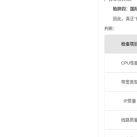
陷阱四：国
因此，真正
判断：
检查项
CPU性
带宽类
IP质量
线路质