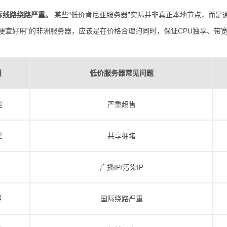
际线路绕路严重。
某些“低价肯尼亚服务器”实际并非真正本地节点，而是通
“便宜好用”的非洲服务器，应该是在价格合理的同时，保证CPU独享、带
目
低价服务器常见问题
能
严重超售
型
共享拥堵
广播IP/污染IP
量
国际绕路严重