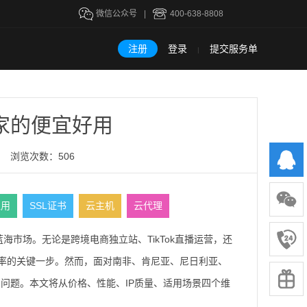
微信公众号
|
400-638-8808
注册
登录
提交服务单
|
家的便宜好用
浏览次数：506
租用
SSL证书
云主机
云代理
市场。无论是跨境电商独立站、TikTok直播运营，还
化率的关键一步。然而，面对南非、肯尼亚、尼日利亚、
问题。本文将从价格、性能、IP质量、适用场景四个维