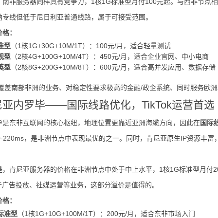
南非服务器同样具有竞争力，1核1G标准型月付100元起。与西非节点相比
纳专线但低于尼日利亚普通线路，属于可接受范围。
价格：
准型
（1核1G+30G+10M/1T）：100元/月，适合轻量测试
舰型
（2核4G+100G+10M/4T）：450元/月，适合企业官网、中小电商
英型
（2核8G+200G+10M/8T）：600元/月，适合高并发应用、数据存储
覆盖南部非洲的业务、对稳定性要求极高的金融/政企系统、同时服务欧
肯尼亚内罗毕——国际线路优化，TikTok运营首选
毕是东非互联网的核心枢纽，地理位置更靠近亚洲海缆方向，因此在
国际
-220ms，是非洲节点中表现最优的之一。同时，肯尼亚原生IP资源丰富，适合
是，肯尼亚服务器的价格在非洲节点中处于中上水平，1核1G标准型月付2
对于广告投放、社媒运营等业务，这部分溢价是值得的。
价格：
标准型
（1核1G+10G+100M/1T）：200元/月，适合东非市场入门