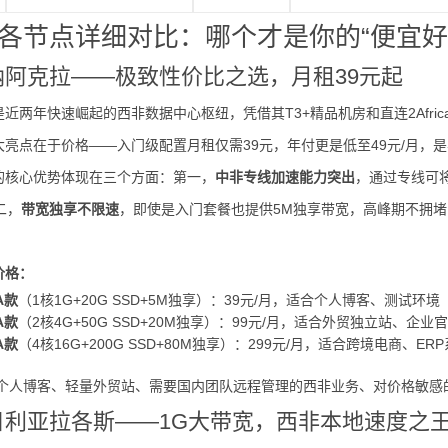
各节点详细对比：哪个才是你的“便宜好
加纳阿克拉——极致性价比之选，月租39元起
近两年快速崛起的西非数据中心枢纽，凭借其T3+精品机房和直连2Afr
大亮点在于价格——入门级配置月租仅需39元，年付更是低至49元/月，
的核心优势体现在三个方面：第一，
中非专线加速能力突出
，通过专线可将
第二，
带宽独享不限速
，即使是入门套餐也提供5M独享带宽，高峰期不拥
。
价格：
A款
（1核1G+20G SSD+5M独享）：39元/月，适合个人博客、测试环境
A款
（2核4G+50G SSD+20M独享）：99元/月，适合外贸独立站、企业
A款
（4核16G+200G SSD+80M独享）：299元/月，适合跨境电商、ER
个人博客、轻量外贸站、需要国内团队远程管理的西非业务、对价格敏感
尼日利亚拉各斯——1G大带宽，西非本地速度之