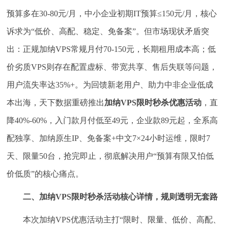
预算多在30-80元/月，中小企业初期IT预算≤150元/月，核心
诉求为“低价、高配、稳定、免备案”。但市场现状矛盾突
出：正规加纳VPS常规月付70-150元，长期租用成本高；低
价劣质VPS则存在配置虚标、带宽共享、售后失联等问题，
用户流失率达35%+。为回馈新老用户、助力中非企业低成
本出海，天下数据重磅推出
加纳VPS限时秒杀优惠活动
，直
降40%-60%，入门款月付低至49元，企业款89元起，全系高
配独享、加纳原生IP、免备案+中文7×24小时运维，限时7
天、限量50台，抢完即止，彻底解决用户“预算有限又怕低
价低质”的核心痛点。
二、加纳VPS限时秒杀活动核心详情，规则透明无套路
本次加纳VPS优惠活动主打“限时、限量、低价、高配、