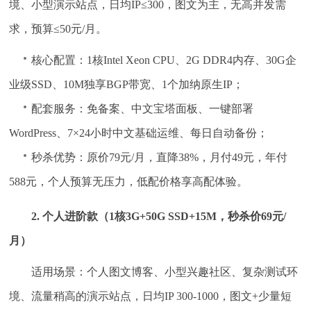
境、小型演示站点，日均IP≤300，图文为主，无高并发需
求，预算≤50元/月。
核心配置：1核Intel Xeon CPU、2G DDR4内存、30G企
业级SSD、10M独享BGP带宽、1个加纳原生IP；
配套服务：免备案、中文宝塔面板、一键部署
WordPress、7×24小时中文基础运维、每日自动备份；
秒杀优势：原价79元/月，直降38%，月付49元，年付
588元，个人预算无压力，低配价格享高配体验。
2. 个人进阶款（1核3G+50G SSD+15M，秒杀价69元/
月）
适用场景：个人图文博客、小型兴趣社区、复杂测试环
境、流量稍高的演示站点，日均IP 300-1000，图文+少量短