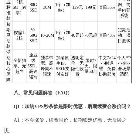
业
2核
80G
1个（加
网、简
标
6G（独
30M
129元
199元
直降35%
SSD
纳）
单内部
准
享）
系统
款
短
期
30-
短期活
按需1-
1个（加
灵
50G
10-20M
40元起
70元起
直降43%
动、项
2核
纳）
活
SSD
目测试
款
活
企业
动
独享带
加纳原
透明定
中文7×24
个人/中
全新独
级
限时7
核
宽、高
生IP、
价、无
小时运
小企业
享、无
SSD、
天、限
心
峰期不
SEO/支
隐性收
维、免费
全场景
超售
高速
量50台
保
限速
付友好
费
协助部署
适配
读写
障
八、常见问题解答（FAQ）
Q1：加纳VPS秒杀款是限时优惠，后期续费会涨价吗？
A1：不会涨价，续费同价，长期锁定优惠，无后顾之
忧。