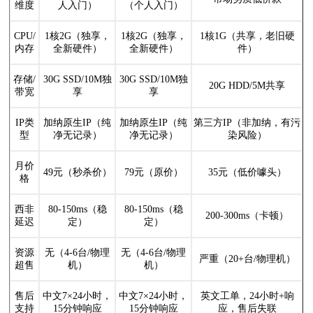
维度
人入门）
（个人入门）
CPU/
1核2G（独享，
1核2G（独享，
1核1G（共享，老旧硬
内存
全新硬件）
全新硬件）
件）
存储/
30G SSD/10M独
30G SSD/10M独
20G HDD/5M共享
带宽
享
享
IP类
加纳原生IP（纯
加纳原生IP（纯
第三方IP（非加纳，有污
型
净无记录）
净无记录）
染风险）
月价
49元（秒杀价）
79元（原价）
35元（低价噱头）
格
西非
80-150ms（稳
80-150ms（稳
200-300ms（卡顿）
延迟
定）
定）
资源
无（4-6台/物理
无（4-6台/物理
严重（20+台/物理机）
超售
机）
机）
售后
中文7×24小时，
中文7×24小时，
英文工单，24小时+响
支持
15分钟响应
15分钟响应
应，售后失联