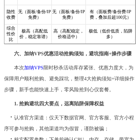
隐性
无（面板/备份/IP
无（面板/备份/IP
有（面板费/备份费/IP
收费
免费）
免费）
费，叠加后超100元）
综合
极高（高配低
高（高配稳定，
极低（低价低质，陷阱
性价
价，稳定靠谱）
价格适中）
多）
比
六、加纳VPS优惠活动抢购须知，避坑指南+操作步骤
本次
加纳VPS
限时秒杀活动库存紧张、优惠力度大，为
保障用户顺利抢购、避免踩坑，整理4大抢购须知+详细操作
步骤，新手也能快速上手，零风险抢到心仪套餐。
1. 抢购避坑四大要点，远离陷阱保障权益
认准官方渠道：仅天下数据官网、官方客服、官方小程
序可参与抢购，其他渠道均为假冒，谨防被骗；
核实配置参数：下单前确认CPU、内存、存储、带宽为