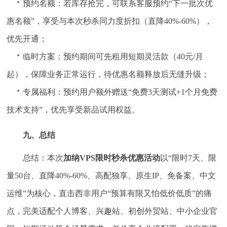
预约名额：若库存抢完，可联系客服预约“下一批次优
惠名额”，享受与本次秒杀同力度折扣（直降40%-60%），
优先开通；
临时方案：预约期间可先租用短期灵活款（40元/月
起），保障业务正常运行，待优惠名额释放后无缝升级；
专属福利：预约用户额外赠送“免费3天测试+1个月免费
技术支持”，优先享受新品试用权益。
九、总结
总结：本次
加纳VPS限时秒杀优惠活动
以“限时7天、限
量50台、直降40%-60%、高配独享、原生IP、免备案、中文
运维”为核心，直击西非用户“预算有限又怕低价低质”的痛
点，完美适配个人博客、兴趣站、初创外贸站、中小企业官