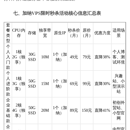
七、加纳VPS限时秒杀活动核心信息汇总表
套
餐
CPU/内
独享带
秒杀价
原价
适用场
存储
原生IP
优惠力度
类
存
宽
（月）
（月）
景
型
个
人
1核
个人博
30G
1个（加
入
2G（独
10M
49元
79元
直降38%
客、测
SSD
纳）
门
享）
试环境
款
个
兴趣
人
1核
50G
1个（加
站、小
进
3G（独
15M
69元
99元
直降30%
SSD
纳）
型演示
阶
享）
站
款
企
初创外
业
2核
50G
1个（加
贸站、
基
4G（独
20M
89元
150元
直降41%
SSD
纳）
小型官
础
享）
网
款
企
中型官