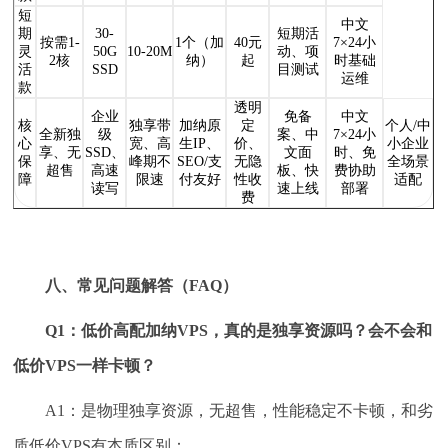
短
中文
期
30-
短期活
按需1-
1个（加
40元
7×24小
灵
50G
10-20M
动、项
2核
纳）
起
时基础
活
SSD
目测试
运维
款
透明
企业
免备
中文
核
独享带
加纳原
定
个人/中
全新独
级
案、中
7×24小
心
宽、高
生IP、
价、
小企业
享、无
SSD、
文面
时、免
保
峰期不
SEO/支
无隐
全场景
超售
高速
板、快
费协助
障
限速
付友好
性收
适配
读写
速上线
部署
费
八、常见问题解答（FAQ）
Q1：低价高配加纳VPS，真的是独享资源吗？会不会和
低价VPS一样卡顿？
A1：是物理独享资源，无超售，性能稳定不卡顿，和劣
质低价VPS有本质区别：