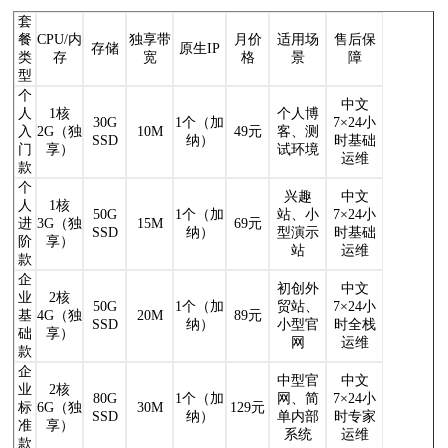
套
餐
CPU/内
独享带
月价
适用场
售后保
存储
原生IP
类
存
宽
格
景
障
型
个
中文
人
1核
个人博
30G
1个（加
7×24小
入
2G（独
10M
49元
客、测
SSD
纳）
时基础
门
享）
试环境
运维
款
个
兴趣
中文
人
1核
50G
1个（加
站、小
7×24小
进
3G（独
15M
69元
SSD
纳）
型演示
时基础
阶
享）
站
运维
款
企
初创外
中文
业
2核
50G
1个（加
贸站、
7×24小
基
4G（独
20M
89元
SSD
纳）
小型官
时全栈
础
享）
网
运维
款
企
中型官
中文
业
2核
80G
1个（加
网、简
7×24小
标
6G（独
30M
129元
SSD
纳）
单内部
时专家
准
享）
系统
运维
款