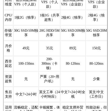
VPS（个人
VPS（企业
维度
VPS（个人款）
VPS（企业款）
款）
款）
CPU/
1核1G（共享
2核4G（独
1核2G（独享）
2核4G（独享）
内存
超售）
享）
存储/
30G SSD/10M独
20G HDD/5M
50G SSD/20M独
50G SSD/20M
带宽
享
共享
享
独享
月价
49元
35元
89元
150元
格
200-
西非
100-150ms
300ms（卡
80-120ms
80-120ms
延迟
顿）
资源
严重（20+用
无
无
少量
超售
户/机）
售后
英文工单（24
中文7×24小时全
英文/中文
中文7×24小时
支持
小时响应）
栈
（工作日）
适用
流畅稳定，适配
卡顿频繁，体
稳定支撑外贸
性能达标，但