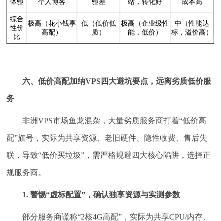
体验
个人博客
验差
站，转化好
成本高
综合
极高（花小钱享
低（低价低
极高（企业级性
中（性能达
性价
高配）
质）
能，低价）
标，溢价高）
比
六、低价高配加纳VPS四大避坑要点，远离劣质低价服
务
非洲VPS市场鱼龙混杂，大量劣质服务商打着“低价高
配”旗号，实际为共享资源、老旧硬件、隐性收费、售后失
联，导致“低价买垃圾”，需严格规避四大核心陷阱，选择正
规服务商。
1. 警惕“虚标配置”，确认独享资源与实测参数
部分服务商谎称“2核4G高配”，实际为共享CPU/内存、