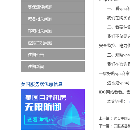
· 等保测评问题
一、看vps
我们在购买香
· 域名相关问题
二、看硬件
· 邮箱相关问题
我们不仅要
· 虚拟主机问题
安全监控、电力
· 往期公告
三、观察vp
我们在咨询
· 往期新闻
一家好的vps商
选香港vp
美国服务器优惠信息
IDC网站看看
本文链接：
h
上一篇 ：
购买美国
下一篇 ：
云服务器