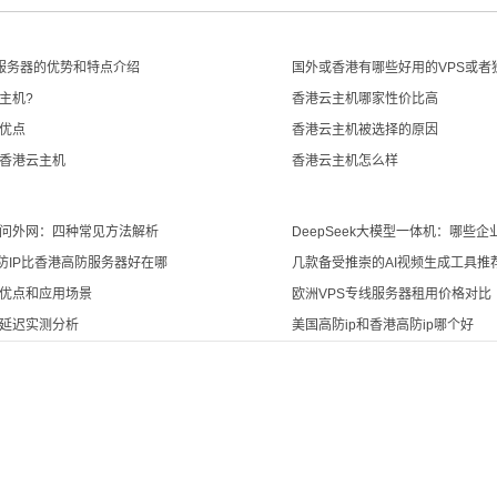
s服务器的优势和特点介绍
国外或香港有哪些好用的VPS或者
主机?
香港云主机哪家性价比高
优点
香港云主机被选择的原因
香港云主机
香港云主机怎么样
问外网：四种常见方法解析
DeepSeek大模型一体机：哪些
高防IP比香港高防服务器好在哪
几款备受推崇的AI视频生成工具推
优点和应用场景
欧洲VPS专线服务器租用价格对比
延迟实测分析
美国高防ip和香港高防ip哪个好