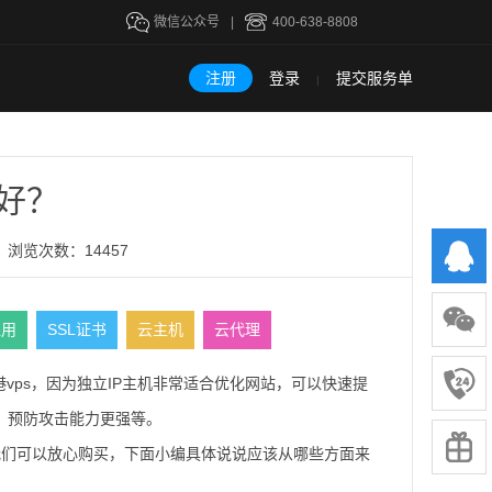
微信公众号
|
400-638-8808
注册
登录
提交服务单
|
较好？
浏览次数：14457
租用
SSL证书
云主机
云代理
vps，因为独立IP主机非常适合优化网站，可以快速提
高、预防攻击能力更强等。
了我们可以放心购买，下面小编具体说说应该从哪些方面来