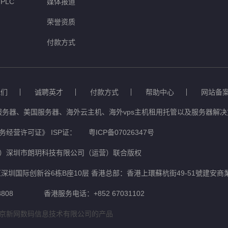
PLC
媒体报道
荣誉资质
付款方式
我们
诚聘英才
付款方式
帮助中心
网站备
服务器、美国服务器、海外云主机、海外vps主机租用托管以及服务器解决方
经营许可证》 ISP证：
粤ICP备07026347号
）深圳市朗玥科技有限公司（运营）联合版权
深圳国际创新谷6栋B座10层 香港总部：香港上環蘇杭街49-51號建安商
808
香港服务电话：+852 67031102
京新网数码信息技术有限公司的产品