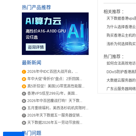
热门产品推荐
相关推荐 ：
天下数据香港vp
为什么选择香港云
购买香港云主机的
浅析为何选择购买
热门推荐 ：
最新新闻
如何合法高效地访
2026年中IDC百团大战开启，...
DDoS防护香港
年中大促“骨折价”盘点：2折回国...
大数据云服务器的
真5折狂促！美国1G带宽高性能服...
广东云服务器网络
香港VPS低至299元/年，美国...
2026年中百团鏖战打响！天下数...
五月重磅福利，美西洛杉矶机房限时...
2026年天下数据五一服务器促销...
天下数据2026年五一劳动节放假...
热门问题